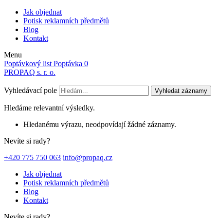
Jak objednat
Potisk reklamních předmětů
Blog
Kontakt
Menu
Poptávkový list
Poptávka
0
PROPAQ s. r. o.
Vyhledávací pole
Vyhledat záznamy
Hledáme relevantní výsledky.
Hledanému výrazu, neodpovídají žádné záznamy.
Nevíte si rady?
+420 775 750 063
info@propaq.cz
Jak objednat
Potisk reklamních předmětů
Blog
Kontakt
Nevíte si rady?