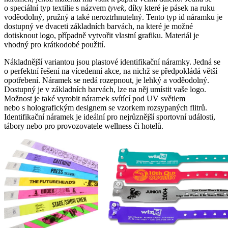
o speciální typ textilie s názvem
tyvek
, díky které je pásek na ruku
voděodolný, pružný a také neroztrhnutelný. Tento typ id náramku je
dostupný ve dvaceti základních barvách, na které je možné
dotisknout logo, případně vytvořit vlastní grafiku. Materiál je
vhodný pro krátkodobé použití.
Nákladnější variantou jsou plastové identifikační náramky. Jedná se
o
perfektní řešení na vícedenní akce, na nichž se předpokládá větší
opotřebení. Náramek se nedá rozepnout, je lehký a voděodolný.
Dostupný je v základních barvách, lze na něj umístit vaše logo.
Možnost je také vyrobit náramek svítící pod UV světlem
nebo s holografickým designem se vzorkem rozsypaných flitrů.
Identifikační náramek je ideální pro nejrůznější sportovní události,
tábory nebo pro provozovatele wellness či hotelů.