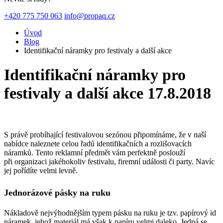
+420 775 750 063
info@propaq.cz
Úvod
Blog
Identifikační náramky pro festivaly a další akce
Identifikační náramky pro
festivaly a další akce
17.8.2018
S právě probíhající festivalovou sezónou připomínáme, že v naší
nabídce naleznete celou řadů identifikačních a rozlišovacích
náramků. Tento reklamní předmět vám perfektně poslouží
při organizaci jakéhokoliv festivalu, firemní události či party. Navíc
jej pořídíte velmi levně.
Jednorázové pásky na ruku
Nákladově nejvýhodnějším typem pásku na ruku je tzv. papírový id
náramek, jehož materiál má však k papíru velmi daleko. Jedná se