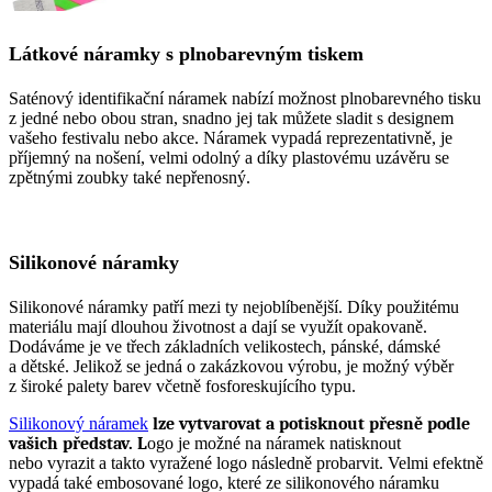
Látkové náramky s plnobarevným tiskem
Saténový identifikační náramek nabízí možnost plnobarevného tisku
z jedné nebo obou stran, snadno jej tak můžete sladit s designem
vašeho festivalu nebo akce. Náramek vypadá reprezentativně, je
příjemný na nošení, velmi odolný a díky plastovému uzávěru se
zpětnými zoubky také nepřenosný.
Silikonové náramky
Silikonové náramky patří mezi ty nejoblíbenější. Díky použitému
materiálu mají dlouhou životnost a dají se využít opakovaně.
Dodáváme je ve třech základních velikostech, pánské, dámské
a dětské. Jelikož se jedná o zakázkovou výrobu, je možný výběr
z široké palety barev včetně fosforeskujícího typu.
Silikonový náramek
lze vytvarovat a potisknout přesně podle
vašich představ. L
ogo je možné na náramek natisknout
nebo vyrazit a takto vyražené logo následně probarvit. Velmi efektně
vypadá také embosované logo, které ze silikonového náramku