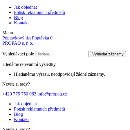
Jak objednat
Potisk reklamních předmětů
Blog
Kontakt
Menu
Poptávkový list
Poptávka
0
PROPAQ s. r. o.
Vyhledávací pole
Vyhledat záznamy
Hledáme relevantní výsledky.
Hledanému výrazu, neodpovídají žádné záznamy.
Nevíte si rady?
+420 775 750 063
info@propaq.cz
Jak objednat
Potisk reklamních předmětů
Blog
Kontakt
Nevíte si rady?