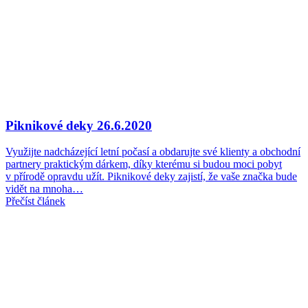
Piknikové deky
26.6.2020
Využijte nadcházející letní počasí a obdarujte své klienty a obchodní
partnery praktickým dárkem, díky kterému si budou moci pobyt
v přírodě opravdu užít. Piknikové deky zajistí, že vaše značka bude
vidět na mnoha…
Přečíst článek