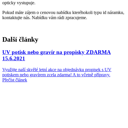
opticky vystupuje.
Pokud máte zájem o cenovou nabídku kteréhokoli typu id náramku,
kontaktujte nás. Nabídku vám rádi zpracujeme.
Další články
UV potisk nebo gravír na propisky ZDARMA
15.6.2021
Využijte naší skvělé letní akce na objednávku propisek s UV
potiskem nebo gravírem zcela zdarma! A to včetně přípravy.
Přečíst článek