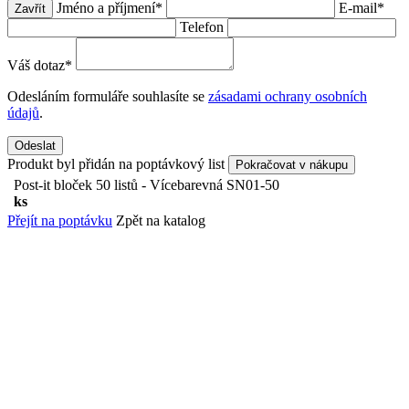
Jméno a příjmení
*
E-mail
*
Zavřít
Telefon
Váš dotaz
*
Odesláním formuláře souhlasíte se
zásadami ochrany osobních
údajů
.
Odeslat
Produkt byl přidán na poptávkový list
Pokračovat v nákupu
Post-it bloček 50 listů - Vícebarevná
SN01-50
ks
Přejít na poptávku
Zpět na katalog