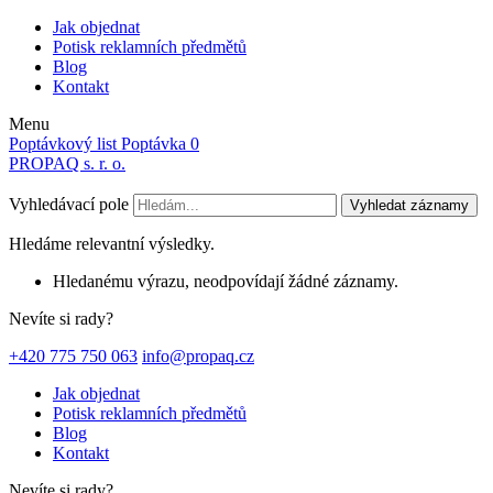
Jak objednat
Potisk reklamních předmětů
Blog
Kontakt
Menu
Poptávkový list
Poptávka
0
PROPAQ s. r. o.
Vyhledávací pole
Vyhledat záznamy
Hledáme relevantní výsledky.
Hledanému výrazu, neodpovídají žádné záznamy.
Nevíte si rady?
+420 775 750 063
info@propaq.cz
Jak objednat
Potisk reklamních předmětů
Blog
Kontakt
Nevíte si rady?