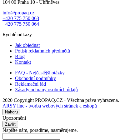
104 00 Praha 10 - Uhříněves
info@propaq.cz
+420 775 750 063
+420 775 750 064
Rychlé odkazy
Jak objednat
Potisk reklamních předmětů
Blog
Kontakt
FAQ - Nejčastější otázky
Obchodní podmínky
Reklamační řád
Zásady ochrany osobních údajů
2020 Copyright PROPAQ.CZ - Všechna práva vyhrazena.
ARSY line - tvorba webových stránek a eshopů
Nahoru
Upozornění
Zavřít
Napište nám, poradíme, nasměrujeme.