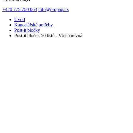
+420 775 750 063
info@propaq.cz
Úvod
Kancelářské potřeby
Post-it bločky
Post-it bloček 50 listů - Vícebarevná