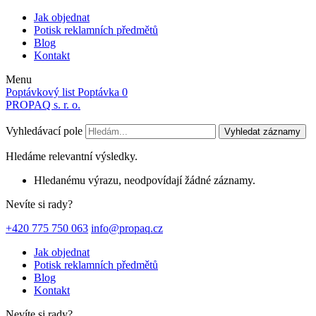
Jak objednat
Potisk reklamních předmětů
Blog
Kontakt
Menu
Poptávkový list
Poptávka
0
PROPAQ s. r. o.
Vyhledávací pole
Vyhledat záznamy
Hledáme relevantní výsledky.
Hledanému výrazu, neodpovídají žádné záznamy.
Nevíte si rady?
+420 775 750 063
info@propaq.cz
Jak objednat
Potisk reklamních předmětů
Blog
Kontakt
Nevíte si rady?