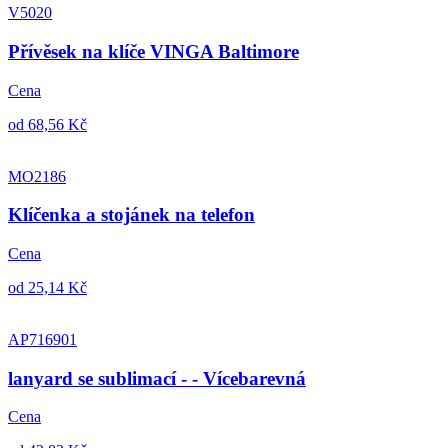
V5020
Přívěsek na klíče VINGA Baltimore
Cena
od 68,56 Kč
MO2186
Klíčenka a stojánek na telefon
Cena
od 25,14 Kč
AP716901
lanyard se sublimací - - Vícebarevná
Cena