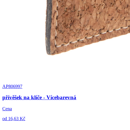
AP806997
přívěšek na klíče - Vícebarevná
Cena
od 16,63 Kč