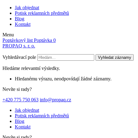
Jak objednat
Potisk reklamních předmětů
Blog
Kontakt
Menu
Poptávkový list
Poptávka
0
PROPAQ s. r. o.
Vyhledávací pole
Vyhledat záznamy
Hledáme relevantní výsledky.
Hledanému výrazu, neodpovídají žádné záznamy.
Nevíte si rady?
+420 775 750 063
info@propaq.cz
Jak objednat
Potisk reklamních předmětů
Blog
Kontakt
Nevíte si rady?