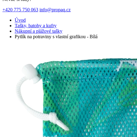
+420 775 750 063
info@propaq.cz
Úvod
Tašky, batohy a kufry
Nákupní a plážové tašky
Pytlík na potraviny s vlastní grafikou - Bílá