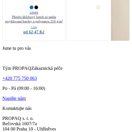
120460
MO6749
Pheebs šňůrkový batoh ze směsi
Taška z recyklované bavlny
recyklované bavlny a polyesteru 210 g/m²
Cena
Cena
od 62,47 Kč
od 114,32 Kč
Jsme tu pro vás
Tým PROPAQ
Zákaznická péče
+420 775 750 063
Po - Pá (09:00 - 16:00)
Napište nám
Kontaktujte nás
PROPAQ s. r. o.
Bečovská 1607/7a
104 00 Praha 10 - Uhříněves