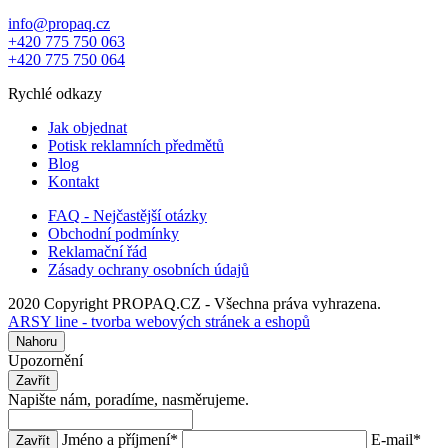
info@propaq.cz
+420 775 750 063
+420 775 750 064
Rychlé odkazy
Jak objednat
Potisk reklamních předmětů
Blog
Kontakt
FAQ - Nejčastější otázky
Obchodní podmínky
Reklamační řád
Zásady ochrany osobních údajů
2020 Copyright PROPAQ.CZ - Všechna práva vyhrazena.
ARSY line - tvorba webových stránek a eshopů
Nahoru
Upozornění
Zavřít
Napište nám, poradíme, nasměrujeme.
Jméno a příjmení
*
E-mail
*
Zavřít