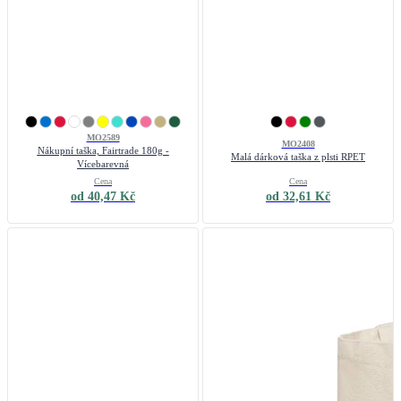
MO2589
MO2408
Nákupní taška, Fairtrade 180g -
Malá dárková taška z plsti RPET
Vícebarevná
Cena
Cena
od 40,47 Kč
od 32,61 Kč