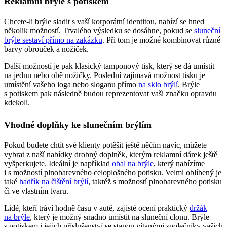
Reklamní brýle s potiskem
Chcete-li brýle sladit s vaší korporátní identitou, nabízí se hned
několik možností. Trvalého výsledku se dosáhne, pokud se
sluneční
brýle sestaví přímo na zakázku
. Při tom je možné kombinovat různé
barvy obrouček a nožiček.
Další možností je pak klasický tamponový tisk, který se dá umístit
na jednu nebo obě nožičky. Poslední zajímavá možnost tisku je
umístění vašeho loga nebo sloganu přímo
na sklo brýlí
. Brýle
s potiskem pak následně budou reprezentovat vaši značku opravdu
kdekoli.
Vhodné doplňky ke slunečním brýlím
Pokud budete chtít své klienty potěšit ještě něčím navíc, můžete
vybrat z naší nabídky drobný doplněk, kterým reklamní dárek ještě
vyšperkujete. Ideální je například
obal na brýle
, který nabízíme
i s možností plnobarevného celoplošného potisku. Velmi oblíbený je
také
hadřík na čištění brýlí
, taktéž s možností plnobarevného potisku
či ve vlastním tvaru.
Lidé, kteří tráví hodně času v autě, zajisté ocení praktický
držák
na brýle
, který je možný snadno umístit na sluneční clonu. Brýle
s potiskem i jejich příslušenství se stanou vítanými společníky vašich