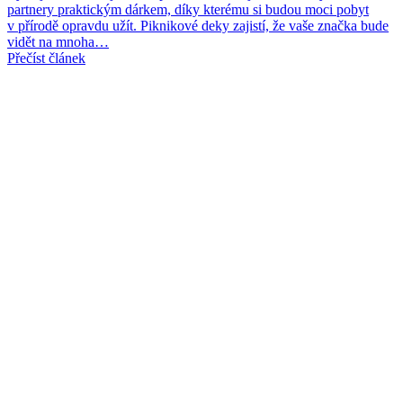
partnery praktickým dárkem, díky kterému si budou moci pobyt
v přírodě opravdu užít. Piknikové deky zajistí, že vaše značka bude
vidět na mnoha…
Přečíst článek