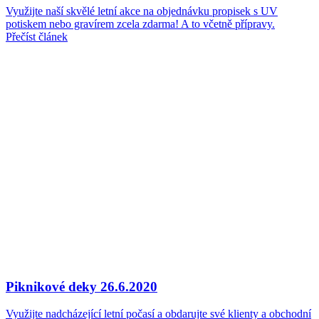
Využijte naší skvělé letní akce na objednávku propisek s UV
potiskem nebo gravírem zcela zdarma! A to včetně přípravy.
Přečíst článek
Piknikové deky
26.6.2020
Využijte nadcházející letní počasí a obdarujte své klienty a obchodní