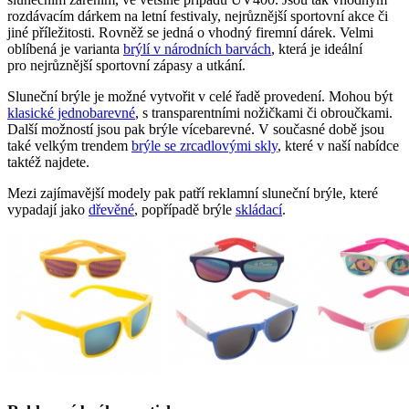
rozdávacím dárkem na letní festivaly, nejrůznější sportovní akce či
jiné příležitosti. Rovněž se jedná o vhodný firemní dárek. Velmi
oblíbená je varianta
brýlí v národních barvách
, která je ideální
pro nejrůznější sportovní zápasy a utkání.
Sluneční brýle je možné vytvořit v celé řadě provedení. Mohou být
klasické jednobarevné
, s transparentními nožičkami či obroučkami.
Další možností jsou pak brýle vícebarevné. V současné době jsou
také velkým trendem
brýle se zrcadlovými skly
, které v naší nabídce
taktéž najdete.
Mezi zajímavější modely pak patří reklamní sluneční brýle, které
vypadají jako
dřevěné
, popřípadě brýle
skládací
.