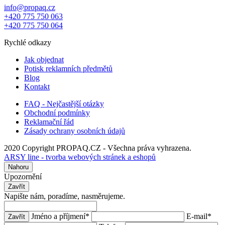
info@propaq.cz
+420 775 750 063
+420 775 750 064
Rychlé odkazy
Jak objednat
Potisk reklamních předmětů
Blog
Kontakt
FAQ - Nejčastější otázky
Obchodní podmínky
Reklamační řád
Zásady ochrany osobních údajů
2020 Copyright PROPAQ.CZ - Všechna práva vyhrazena.
ARSY line - tvorba webových stránek a eshopů
Nahoru
Upozornění
Zavřít
Napište nám, poradíme, nasměrujeme.
Jméno a příjmení
*
E-mail
*
Zavřít