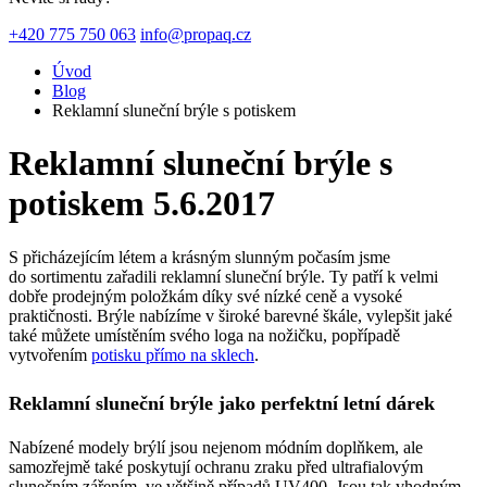
+420 775 750 063
info@propaq.cz
Úvod
Blog
Reklamní sluneční brýle s potiskem
Reklamní sluneční brýle s
potiskem
5.6.2017
S přicházejícím létem a krásným slunným počasím jsme
do sortimentu zařadili reklamní sluneční brýle. Ty patří k velmi
dobře prodejným položkám díky své nízké ceně a vysoké
praktičnosti. Brýle nabízíme v široké barevné škále, vylepšit jaké
také můžete umístěním svého loga na nožičku, popřípadě
vytvořením
potisku přímo na sklech
.
Reklamní sluneční brýle jako perfektní letní dárek
Nabízené modely brýlí jsou nejenom módním doplňkem, ale
samozřejmě také poskytují ochranu zraku před ultrafialovým
slunečním zářením, ve většině případů UV400. Jsou tak vhodným