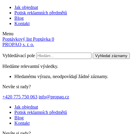
Jak objednat
Potisk reklamních předmětů
Blog
Kontakt
Menu
Poptávkový list
Poptávka
0
PROPAQ s. r. o.
Vyhledávací pole
Vyhledat záznamy
Hledáme relevantní výsledky.
Hledanému výrazu, neodpovídají žádné záznamy.
Nevíte si rady?
+420 775 750 063
info@propaq.cz
Jak objednat
Potisk reklamních předmětů
Blog
Kontakt
Nevíte si rady?