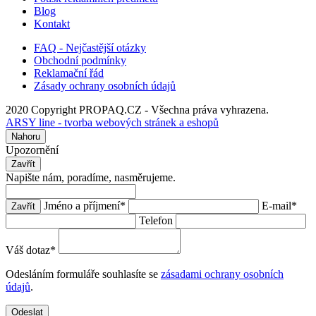
Blog
Kontakt
FAQ - Nejčastější otázky
Obchodní podmínky
Reklamační řád
Zásady ochrany osobních údajů
2020 Copyright PROPAQ.CZ - Všechna práva vyhrazena.
ARSY line - tvorba webových stránek a eshopů
Nahoru
Upozornění
Zavřít
Napište nám, poradíme, nasměrujeme.
Jméno a příjmení
*
E-mail
*
Zavřít
Telefon
Váš dotaz
*
Odesláním formuláře souhlasíte se
zásadami ochrany osobních
údajů
.
Odeslat