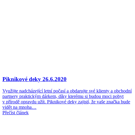
Piknikové deky
26.6.2020
Využijte nadcházející letní počasí a obdarujte své klienty a obchodní
partnery praktickým dárkem, díky kterému si budou moci pobyt
v přírodě opravdu užít. Piknikové deky zajistí, že vaše značka bude
vidět na mnoha…
Přečíst článek