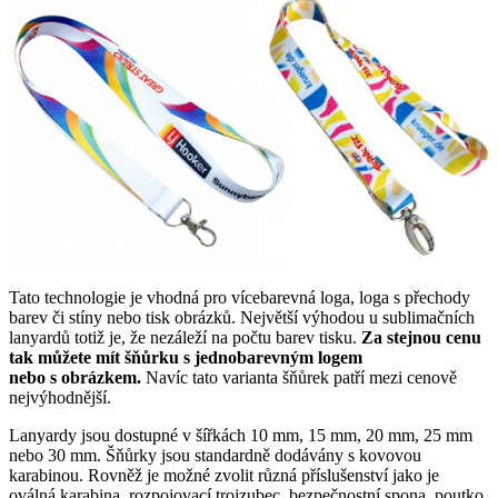
Tato technologie je vhodná pro vícebarevná loga, loga s přechody
barev či stíny nebo tisk obrázků. Největší výhodou u sublimačních
lanyardů totiž je, že nezáleží na počtu barev tisku.
Za stejnou cenu
tak můžete mít šňůrku s jednobarevným logem
nebo s obrázkem.
Navíc tato varianta šňůrek patří mezi cenově
nejvýhodnější.
Lanyardy jsou dostupné v šířkách 10 mm, 15 mm, 20 mm, 25 mm
nebo 30 mm. Šňůrky jsou standardně dodávány s kovovou
karabinou. Rovněž je možné zvolit různá příslušenství jako je
oválná karabina, rozpojovací trojzubec, bezpečnostní spona, poutko