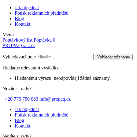
Jak objednat
Potisk reklamních předmětů
Blog
Kontakt
Menu
Poptávkový list
Poptávka
0
PROPAQ s. r. o.
Vyhledávací pole
Vyhledat záznamy
Hledáme relevantní výsledky.
Hledanému výrazu, neodpovídají žádné záznamy.
Nevíte si rady?
+420 775 750 063
info@propaq.cz
Jak objednat
Potisk reklamních předmětů
Blog
Kontakt
Nevíte si rady?