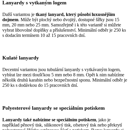
Lanyardy s vytkaným logem
Další variantou je
tkaný lanyard, který působí luxusnějším
dojmem
. Může být plochý nebo dvojitý, dostupné šířky jsou 15
mm, 20 mm nebo 25 mm. Samozřejmě i k této variantě si můžete
vybrat libovolné doplňky a příslušenství. Minimální odběr je 250 ks
s dodacím termínem 10 až 15 pracovních dní.
Kulaté lanyardy
Decentní variantou jsou tubulární lanyardy s vytkávaným logem,
vybírat lze mezi tloušťkou 5 mm nebo 8 mm. Opět k nim nabízíme
několik druhů karabin nebo bezpečnostní sponu. Minimální odběr je
250 ks s dodávkou do 15 pracovních dní.
Polyesterové lanyardy se speciálním potiskem
Lanyardy také nabízíme se speciálním potiskem
, jako je
například pěnový tisk, silikonový tisk, ofsetový tisk nebo překrytí