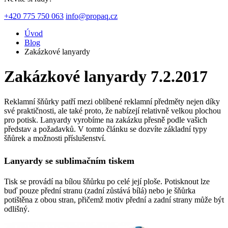
+420 775 750 063
info@propaq.cz
Úvod
Blog
Zakázkové lanyardy
Zakázkové lanyardy
7.2.2017
Reklamní šňůrky patří mezi oblíbené reklamní předměty nejen díky
své praktičnosti, ale také proto, že nabízejí relativně velkou plochou
pro potisk. Lanyardy vyrobíme na zakázku přesně podle vašich
představ a požadavků. V tomto článku se dozvíte základní typy
šňůrek a možnosti příslušenství.
Lanyardy se sublimačním tiskem
Tisk se provádí na bílou šňůrku po celé její ploše. Potisknout lze
buď pouze přední stranu (zadní zůstává bílá) nebo je šňůrka
potištěna z obou stran, přičemž motiv přední a zadní strany může být
odlišný.