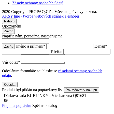
Zásady ochrany osobních údajů
2020 Copyright PROPAQ.CZ - Všechna práva vyhrazena.
ARSY line - tvorba webových stránek a eshopů
Nahoru
Upozornění
Zavřít
Napište nám, poradíme, nasměrujeme.
Jméno a příjmení
*
E-mail
*
Zavřít
Telefon
Váš dotaz
*
Odesláním formuláře souhlasíte se
zásadami ochrany osobních
údajů
.
Odeslat
Produkt byl přidán na poptávkový list
Pokračovat v nákupu
Dárková sada BUBLINKY - Vícebarevná
Q91681
ks
Přejít na poptávku
Zpět na katalog