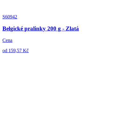
S60942
Belgické pralinky 200 g - Zlatá
Cena
od 159,57 Kč