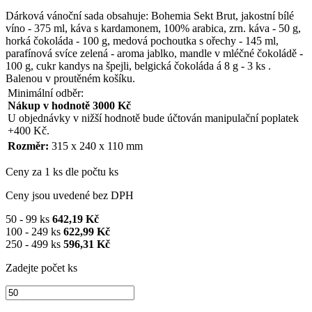
Dárková vánoční sada obsahuje: Bohemia Sekt Brut, jakostní bílé
víno - 375 ml, káva s kardamonem, 100% arabica, zrn. káva - 50 g,
horká čokoláda - 100 g, medová pochoutka s ořechy - 145 ml,
parafínová svíce zelená - aroma jablko, mandle v mléčné čokoládě -
100 g, cukr kandys na špejli, belgická čokoláda á 8 g - 3 ks .
Balenou v proutěném košíku.
Minimální odběr:
Nákup v hodnotě 3000 Kč
U objednávky v nižší hodnotě bude účtován manipulační poplatek
+400 Kč.
Rozměr:
315 x 240 x 110 mm
Ceny za 1 ks dle počtu ks
Ceny jsou uvedené bez DPH
50 - 99 ks
642,19 Kč
100 - 249 ks
622,99 Kč
250 - 499 ks
596,31 Kč
Zadejte počet ks