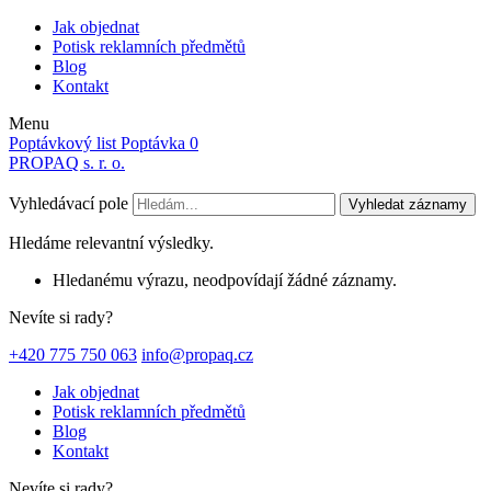
Jak objednat
Potisk reklamních předmětů
Blog
Kontakt
Menu
Poptávkový list
Poptávka
0
PROPAQ s. r. o.
Vyhledávací pole
Vyhledat záznamy
Hledáme relevantní výsledky.
Hledanému výrazu, neodpovídají žádné záznamy.
Nevíte si rady?
+420 775 750 063
info@propaq.cz
Jak objednat
Potisk reklamních předmětů
Blog
Kontakt
Nevíte si rady?