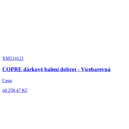
XM514121
COPRE dárkové balení dobrot - Vícebarevná
Cena
od 258,47 Kč