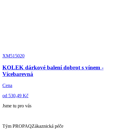
XM515020
KOLEK dárkové balení dobrot s vínem -
Vícebarevná
Cena
od 530,49 Kč
Jsme tu pro vás
Tým PROPAQ
Zákaznická péče