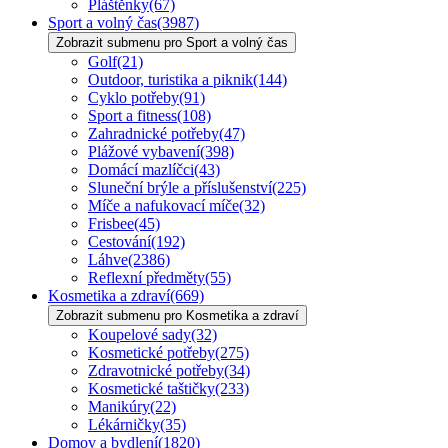
Pláštěnky
(67)
Sport a volný čas
(3987)
Zobrazit submenu pro Sport a volný čas
Golf
(21)
Outdoor, turistika a piknik
(144)
Cyklo potřeby
(91)
Sport a fitness
(108)
Zahradnické potřeby
(47)
Plážové vybavení
(398)
Domácí mazlíčci
(43)
Sluneční brýle a příslušenství
(225)
Míče a nafukovací míče
(32)
Frisbee
(45)
Cestování
(192)
Láhve
(2386)
Reflexní předměty
(55)
Kosmetika a zdraví
(669)
Zobrazit submenu pro Kosmetika a zdraví
Koupelové sady
(32)
Kosmetické potřeby
(275)
Zdravotnické potřeby
(34)
Kosmetické taštičky
(233)
Manikúry
(22)
Lékárničky
(35)
Domov a bydlení
(1820)