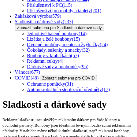
Příslušenství k PC
(115)
Příslušenství pro mobily a tablety
(201)
Zakázková výroba
(579)
Sladkosti a dárkové sady
(233)
Zobrazit submenu pro Sladkosti a dárkové sady
Jednotlivě balené bonbony
(14)
Lízátka a želé bonbóny
(15)
Ovocné bonbóny, mentos a žvýkačky
(24)
Čokolády, sušenky a snacky
(32)
Bonbóny v krabičkách
(57)
Reklamní cukry
(4)
Dárkové sady a bonboniéry
(95)
Vánoce
(677)
COVID
(48)
Zobrazit submenu pro COVID
Ochranné pomůcky
(31)
Antimikrobiální a sterilizační předměty
(17)
Sladkosti a dárkové sady
Reklamní sladkosti jsou skvělým reklamním dárkem pro Vaše klienty a
obchodní partnery. Bonbóny jsou ideálními levnými rozdávacími reklamními
předměty. V nabídce máme několik druhů sladkostí, např. reklamní bonbóny,
reklamní lízátka, mentolky v krabičce a mnoho dalších. Jelikož se u většiny