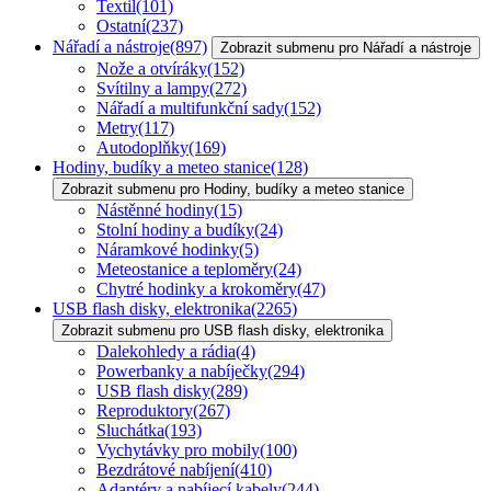
Textil
(101)
Ostatní
(237)
Nářadí a nástroje
(897)
Zobrazit submenu pro Nářadí a nástroje
Nože a otvíráky
(152)
Svítilny a lampy
(272)
Nářadí a multifunkční sady
(152)
Metry
(117)
Autodoplňky
(169)
Hodiny, budíky a meteo stanice
(128)
Zobrazit submenu pro Hodiny, budíky a meteo stanice
Nástěnné hodiny
(15)
Stolní hodiny a budíky
(24)
Náramkové hodinky
(5)
Meteostanice a teploměry
(24)
Chytré hodinky a krokoměry
(47)
USB flash disky, elektronika
(2265)
Zobrazit submenu pro USB flash disky, elektronika
Dalekohledy a rádia
(4)
Powerbanky a nabíječky
(294)
USB flash disky
(289)
Reproduktory
(267)
Sluchátka
(193)
Vychytávky pro mobily
(100)
Bezdrátové nabíjení
(410)
Adaptéry a nabíjecí kabely
(244)