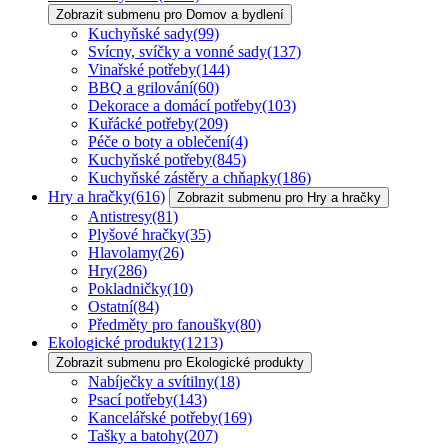
Zobrazit submenu pro Domov a bydlení
Kuchyňské sady
(99)
Svícny, svíčky a vonné sady
(137)
Vinařské potřeby
(144)
BBQ a grilování
(60)
Dekorace a domácí potřeby
(103)
Kuřácké potřeby
(209)
Péče o boty a oblečení
(4)
Kuchyňské potřeby
(845)
Kuchyňské zástěry a chňapky
(186)
Hry a hračky
(616)
Zobrazit submenu pro Hry a hračky
Antistresy
(81)
Plyšové hračky
(35)
Hlavolamy
(26)
Hry
(286)
Pokladničky
(10)
Ostatní
(84)
Předměty pro fanoušky
(80)
Ekologické produkty
(1213)
Zobrazit submenu pro Ekologické produkty
Nabíječky a svítilny
(18)
Psací potřeby
(143)
Kancelářské potřeby
(169)
Tašky a batohy
(207)