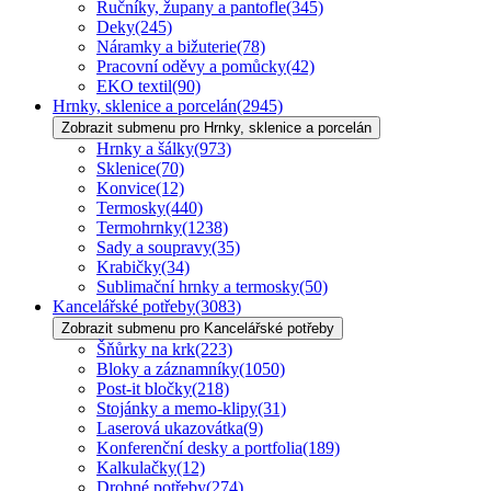
Ručníky, župany a pantofle
(345)
Deky
(245)
Náramky a bižuterie
(78)
Pracovní oděvy a pomůcky
(42)
EKO textil
(90)
Hrnky, sklenice a porcelán
(2945)
Zobrazit submenu pro Hrnky, sklenice a porcelán
Hrnky a šálky
(973)
Sklenice
(70)
Konvice
(12)
Termosky
(440)
Termohrnky
(1238)
Sady a soupravy
(35)
Krabičky
(34)
Sublimační hrnky a termosky
(50)
Kancelářské potřeby
(3083)
Zobrazit submenu pro Kancelářské potřeby
Šňůrky na krk
(223)
Bloky a záznamníky
(1050)
Post-it bločky
(218)
Stojánky a memo-klipy
(31)
Laserová ukazovátka
(9)
Konferenční desky a portfolia
(189)
Kalkulačky
(12)
Drobné potřeby
(274)