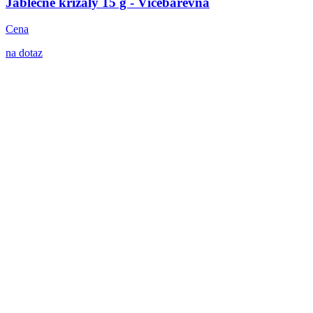
Jablečné křížaly 15 g - Vícebarevná
Cena
na dotaz