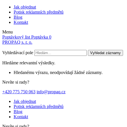
Jak objednat
Potisk reklamních předmětů
Blog
Kontakt
Menu
Poptávkový list
Poptávka
0
PROPAQ s. r. o.
Vyhledávací pole
Vyhledat záznamy
Hledáme relevantní výsledky.
Hledanému výrazu, neodpovídají žádné záznamy.
Nevíte si rady?
+420 775 750 063
info@propaq.cz
Jak objednat
Potisk reklamních předmětů
Blog
Kontakt
Nevíte si rady?