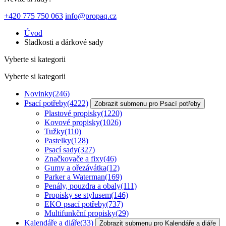
+420 775 750 063
info@propaq.cz
Úvod
Sladkosti a dárkové sady
Vyberte si kategorii
Vyberte si kategorii
Novinky
(246)
Psací potřeby
(4222)
Zobrazit submenu pro Psací potřeby
Plastové propisky
(1220)
Kovové propisky
(1026)
Tužky
(110)
Pastelky
(128)
Psací sady
(327)
Značkovače a fixy
(46)
Gumy a ořezávátka
(12)
Parker a Waterman
(169)
Penály, pouzdra a obaly
(111)
Propisky se stylusem
(146)
EKO psací potřeby
(737)
Multifunkční propisky
(29)
Kalendáře a diáře
(33)
Zobrazit submenu pro Kalendáře a diáře