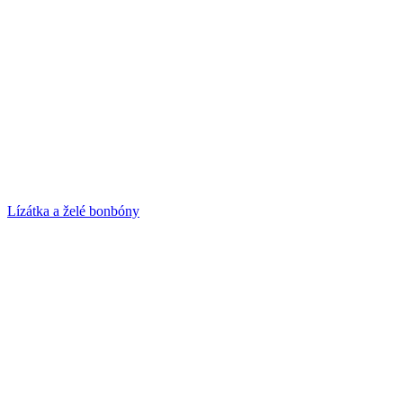
Lízátka a želé bonbóny