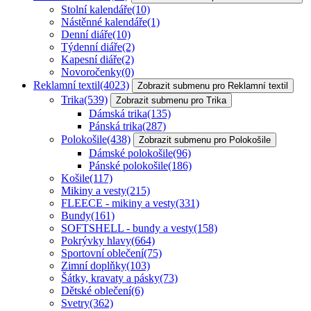
Stolní kalendáře
(10)
Nástěnné kalendáře
(1)
Denní diáře
(10)
Týdenní diáře
(2)
Kapesní diáře
(2)
Novoročenky
(0)
Reklamní textil
(4023)
Zobrazit submenu pro Reklamní textil
Trika
(539)
Zobrazit submenu pro Trika
Dámská trika
(135)
Pánská trika
(287)
Polokošile
(438)
Zobrazit submenu pro Polokošile
Dámské polokošile
(96)
Pánské polokošile
(186)
Košile
(117)
Mikiny a vesty
(215)
FLEECE - mikiny a vesty
(331)
Bundy
(161)
SOFTSHELL - bundy a vesty
(158)
Pokrývky hlavy
(664)
Sportovní oblečení
(75)
Zimní doplňky
(103)
Šátky, kravaty a pásky
(73)
Dětské oblečení
(6)
Svetry
(362)