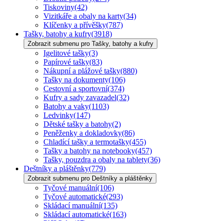
Tiskoviny
(42)
Vizitkáře a obaly na karty
(34)
Klíčenky a přívěšky
(787)
Tašky, batohy a kufry
(3918)
Zobrazit submenu pro Tašky, batohy a kufry
Igelitové tašky
(3)
Papírové tašky
(83)
Nákupní a plážové tašky
(880)
Tašky na dokumenty
(106)
Cestovní a sportovní
(374)
Kufry a sady zavazadel
(32)
Batohy a vaky
(1103)
Ledvinky
(147)
Dětské tašky a batohy
(2)
Peněženky a dokladovky
(86)
Chladící tašky a termotašky
(455)
Tašky a batohy na notebooky
(457)
Tašky, pouzdra a obaly na tablety
(36)
Deštníky a pláštěnky
(779)
Zobrazit submenu pro Deštníky a pláštěnky
Tyčové manuální
(106)
Tyčové automatické
(293)
Skládací manuální
(135)
Skládací automatické
(163)