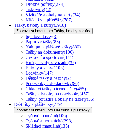
Drobné potřeby
(274)
Tiskoviny
(42)
Vizitkáře a obaly na karty
(34)
Klíčenky a přívěšky
(787)
Tašky, batohy a kufry
(3918)
Zobrazit submenu pro Tašky, batohy a kufry
Igelitové tašky
(3)
Papírové tašky
(83)
Nákupní a plážové tašky
(880)
Tašky na dokumenty
(106)
Cestovní a sportovní
(374)
Kufry a sady zavazadel
(32)
Batohy a vaky
(1103)
Ledvinky
(147)
Dětské tašky a batohy
(2)
Peněženky a dokladovky
(86)
Chladící tašky a termotašky
(455)
Tašky a batohy na notebooky
(457)
Tašky, pouzdra a obaly na tablety
(36)
Deštníky a pláštěnky
(779)
Zobrazit submenu pro Deštníky a pláštěnky
Tyčové manuální
(106)
Tyčové automatické
(293)
Skládací manuální
(135)