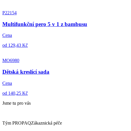
P22154
Multifunkční pero 5 v 1 z bambusu
Cena
od 129,43 Kč
MO6980
Dětská kreslící sada
Cena
od 140,25 Kč
Jsme tu pro vás
Tým PROPAQ
Zákaznická péče