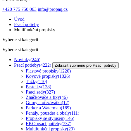
+420 775 750 063
info@propaq.cz
Úvod
Psací potřeby
Multifunkční propisky
Vyberte si kategorii
Vyberte si kategorii
Novinky
(246)
Psací potřeby
(4222)
Zobrazit submenu pro Psací potřeby
Plastové propisky
(1220)
Kovové propisky
(1026)
Tužky
(110)
Pastelky
(128)
Psací sady
(327)
Značkovače a fixy
(46)
Gumy a ořezávátka
(12)
Parker a Waterman
(169)
Penály, pouzdra a obaly
(111)
Propisky se stylusem
(146)
EKO psací potřeby
(737)
Multifunkční propisky
(29)