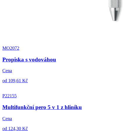
MO2072
Propiska s vodováhou
Cena
od 109,61 Kč
P22155
Multifunkční pero 5 v 1 z hliníku
Cena
od 124,30 Kč