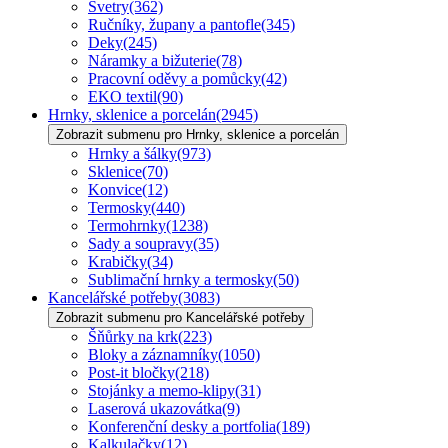
Svetry
(362)
Ručníky, župany a pantofle
(345)
Deky
(245)
Náramky a bižuterie
(78)
Pracovní oděvy a pomůcky
(42)
EKO textil
(90)
Hrnky, sklenice a porcelán
(2945)
Zobrazit submenu pro Hrnky, sklenice a porcelán
Hrnky a šálky
(973)
Sklenice
(70)
Konvice
(12)
Termosky
(440)
Termohrnky
(1238)
Sady a soupravy
(35)
Krabičky
(34)
Sublimační hrnky a termosky
(50)
Kancelářské potřeby
(3083)
Zobrazit submenu pro Kancelářské potřeby
Šňůrky na krk
(223)
Bloky a záznamníky
(1050)
Post-it bločky
(218)
Stojánky a memo-klipy
(31)
Laserová ukazovátka
(9)
Konferenční desky a portfolia
(189)
Kalkulačky
(12)