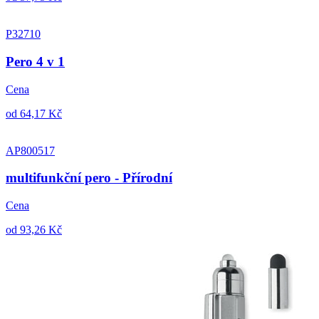
P32710
Pero 4 v 1
Cena
od 64,17 Kč
AP800517
multifunkční pero - Přírodní
Cena
od 93,26 Kč