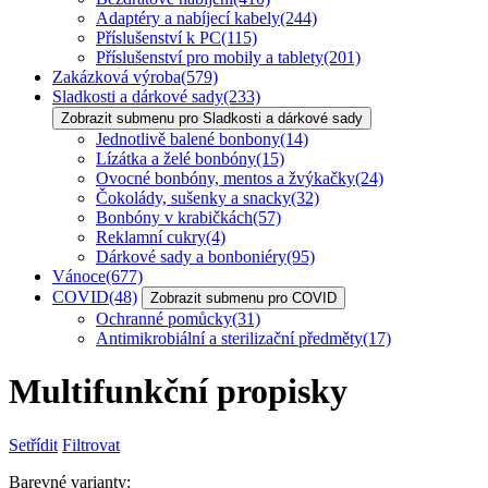
Adaptéry a nabíjecí kabely
(244)
Příslušenství k PC
(115)
Příslušenství pro mobily a tablety
(201)
Zakázková výroba
(579)
Sladkosti a dárkové sady
(233)
Zobrazit submenu pro Sladkosti a dárkové sady
Jednotlivě balené bonbony
(14)
Lízátka a želé bonbóny
(15)
Ovocné bonbóny, mentos a žvýkačky
(24)
Čokolády, sušenky a snacky
(32)
Bonbóny v krabičkách
(57)
Reklamní cukry
(4)
Dárkové sady a bonboniéry
(95)
Vánoce
(677)
COVID
(48)
Zobrazit submenu pro COVID
Ochranné pomůcky
(31)
Antimikrobiální a sterilizační předměty
(17)
Multifunkční propisky
Setřídit
Filtrovat
Barevné varianty: