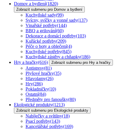
Domov a bydlení
(1820)
Zobrazit submenu pro Domov a bydlení
Kuchyňské sady
(99)
Svícny, svíčky a vonné sady
(137)
Vinařské potřeby
(144)
BBQ a grilování
(60)
Dekorace a domácí potřeby
(103)
Kuřácké potřeby
(209)
Péče o boty a oblečení
(4)
Kuchyňské potřeby
(845)
Kuchyňské zástěry a chňapky
(186)
Hry a hračky
(616)
Zobrazit submenu pro Hry a hračky
Antistresy
(81)
Plyšové hračky
(35)
Hlavolamy
(26)
Hry
(286)
Pokladničky
(10)
Ostatní
(84)
Předměty pro fanoušky
(80)
Ekologické produkty
(1213)
Zobrazit submenu pro Ekologické produkty
Nabíječky a svítilny
(18)
Psací potřeby
(143)
Kancelářské potřeby
(169)