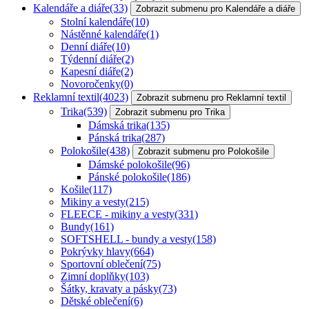
Kalendáře a diáře
(33)
Zobrazit submenu pro Kalendáře a diáře
Stolní kalendáře
(10)
Nástěnné kalendáře
(1)
Denní diáře
(10)
Týdenní diáře
(2)
Kapesní diáře
(2)
Novoročenky
(0)
Reklamní textil
(4023)
Zobrazit submenu pro Reklamní textil
Trika
(539)
Zobrazit submenu pro Trika
Dámská trika
(135)
Pánská trika
(287)
Polokošile
(438)
Zobrazit submenu pro Polokošile
Dámské polokošile
(96)
Pánské polokošile
(186)
Košile
(117)
Mikiny a vesty
(215)
FLEECE - mikiny a vesty
(331)
Bundy
(161)
SOFTSHELL - bundy a vesty
(158)
Pokrývky hlavy
(664)
Sportovní oblečení
(75)
Zimní doplňky
(103)
Šátky, kravaty a pásky
(73)
Dětské oblečení
(6)