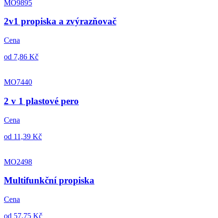
MO9895
2v1 propiska a zvýrazňovač
Cena
od 7,86 Kč
MO7440
2 v 1 plastové pero
Cena
od 11,39 Kč
MO2498
Multifunkční propiska
Cena
od 57,75 Kč