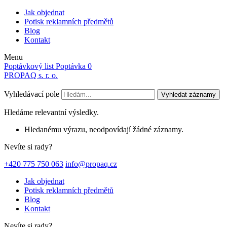
Jak objednat
Potisk reklamních předmětů
Blog
Kontakt
Menu
Poptávkový list
Poptávka
0
PROPAQ s. r. o.
Vyhledávací pole
Vyhledat záznamy
Hledáme relevantní výsledky.
Hledanému výrazu, neodpovídají žádné záznamy.
Nevíte si rady?
+420 775 750 063
info@propaq.cz
Jak objednat
Potisk reklamních předmětů
Blog
Kontakt
Nevíte si rady?