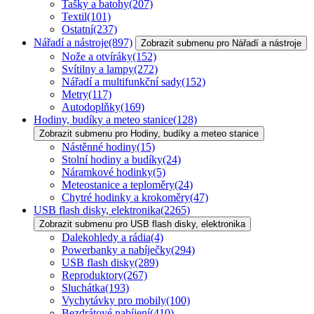
Tašky a batohy
(207)
Textil
(101)
Ostatní
(237)
Nářadí a nástroje
(897)
Zobrazit submenu pro Nářadí a nástroje
Nože a otvíráky
(152)
Svítilny a lampy
(272)
Nářadí a multifunkční sady
(152)
Metry
(117)
Autodoplňky
(169)
Hodiny, budíky a meteo stanice
(128)
Zobrazit submenu pro Hodiny, budíky a meteo stanice
Nástěnné hodiny
(15)
Stolní hodiny a budíky
(24)
Náramkové hodinky
(5)
Meteostanice a teploměry
(24)
Chytré hodinky a krokoměry
(47)
USB flash disky, elektronika
(2265)
Zobrazit submenu pro USB flash disky, elektronika
Dalekohledy a rádia
(4)
Powerbanky a nabíječky
(294)
USB flash disky
(289)
Reproduktory
(267)
Sluchátka
(193)
Vychytávky pro mobily
(100)
Bezdrátové nabíjení
(410)