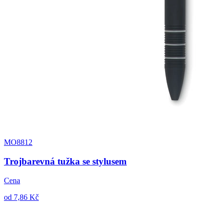
MO8812
Trojbarevná tužka se stylusem
Cena
od 7,86 Kč