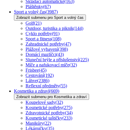
Skládací automatické
(163)
Pláštěnky
(67)
Sport a volný čas
(3987)
Zobrazit submenu pro Sport a volný čas
Golf
(21)
Outdoor, turistika a piknik
(144)
Cyklo potřeby
(91)
Sport a fitness
(108)
Zahradnické potřeby
(47)
Plážové vybavení
(398)
Domácí mazlíčci
(43)
Sluneční brýle a příslušenství
(225)
Míče a nafukovací míče
(32)
Frisbee
(45)
Cestování
(192)
Láhve
(2386)
Reflexní předměty
(55)
Kosmetika a zdraví
(669)
Zobrazit submenu pro Kosmetika a zdraví
Koupelové sady
(32)
Kosmetické potřeby
(275)
Zdravotnické potřeby
(34)
Kosmetické taštičky
(233)
Manikúry
(22)
Lékárničky
(35)