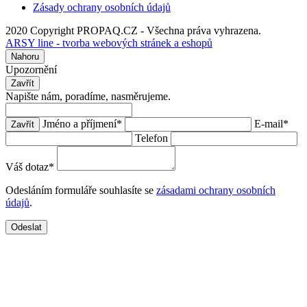
Zásady ochrany osobních údajů
2020 Copyright PROPAQ.CZ - Všechna práva vyhrazena.
ARSY line - tvorba webových stránek a eshopů
Nahoru
Upozornění
Zavřít
Napište nám, poradíme, nasměrujeme.
Jméno a příjmení
*
E-mail
*
Zavřít
Telefon
Váš dotaz
*
Odesláním formuláře souhlasíte se
zásadami ochrany osobních
údajů
.
Odeslat