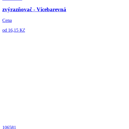
zvýrazňovač - Vícebarevná
Cena
od 16,15 Kč
106581