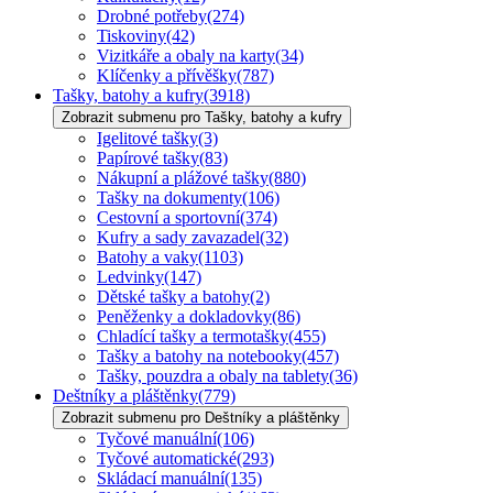
Drobné potřeby
(274)
Tiskoviny
(42)
Vizitkáře a obaly na karty
(34)
Klíčenky a přívěšky
(787)
Tašky, batohy a kufry
(3918)
Zobrazit submenu pro Tašky, batohy a kufry
Igelitové tašky
(3)
Papírové tašky
(83)
Nákupní a plážové tašky
(880)
Tašky na dokumenty
(106)
Cestovní a sportovní
(374)
Kufry a sady zavazadel
(32)
Batohy a vaky
(1103)
Ledvinky
(147)
Dětské tašky a batohy
(2)
Peněženky a dokladovky
(86)
Chladící tašky a termotašky
(455)
Tašky a batohy na notebooky
(457)
Tašky, pouzdra a obaly na tablety
(36)
Deštníky a pláštěnky
(779)
Zobrazit submenu pro Deštníky a pláštěnky
Tyčové manuální
(106)
Tyčové automatické
(293)
Skládací manuální
(135)