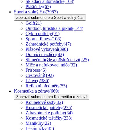
Skládací automatické
(163)
Pláštěnky
(67)
Sport a volný čas
(3987)
Zobrazit submenu pro Sport a volný čas
Golf
(21)
Outdoor, turistika a piknik
(144)
Cyklo potřeby
(91)
Sport a fitness
(108)
Zahradnické potřeby
(47)
Plážové vybavení
(398)
Domácí mazlíčci
(43)
Sluneční brýle a příslušenství
(225)
Míče a nafukovací míče
(32)
Frisbee
(45)
Cestování
(192)
Láhve
(2386)
Reflexní předměty
(55)
Kosmetika a zdraví
(669)
Zobrazit submenu pro Kosmetika a zdraví
Koupelové sady
(32)
Kosmetické potřeby
(275)
Zdravotnické potřeby
(34)
Kosmetické taštičky
(233)
Manikúry
(22)
Lékárničky
(35)