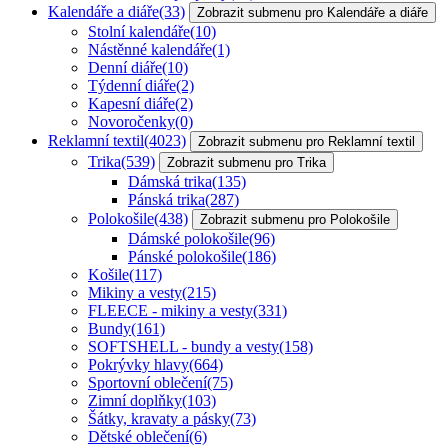
Kalendáře a diáře
(33)
Zobrazit submenu pro Kalendáře a diáře
Stolní kalendáře
(10)
Nástěnné kalendáře
(1)
Denní diáře
(10)
Týdenní diáře
(2)
Kapesní diáře
(2)
Novoročenky
(0)
Reklamní textil
(4023)
Zobrazit submenu pro Reklamní textil
Trika
(539)
Zobrazit submenu pro Trika
Dámská trika
(135)
Pánská trika
(287)
Polokošile
(438)
Zobrazit submenu pro Polokošile
Dámské polokošile
(96)
Pánské polokošile
(186)
Košile
(117)
Mikiny a vesty
(215)
FLEECE - mikiny a vesty
(331)
Bundy
(161)
SOFTSHELL - bundy a vesty
(158)
Pokrývky hlavy
(664)
Sportovní oblečení
(75)
Zimní doplňky
(103)
Šátky, kravaty a pásky
(73)
Dětské oblečení
(6)