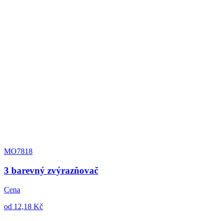
MO7818
3 barevný zvýrazňovač
Cena
od 12,18 Kč