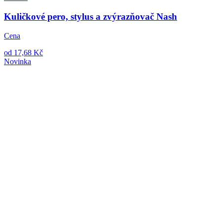
Kuličkové pero, stylus a zvýrazňovač Nash
Cena
od 17,68 Kč
Novinka