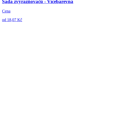
Sada zvýrazňovačů - Vícebarevná
Cena
od 18,07 Kč