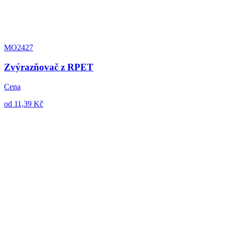
MO2427
Zvýrazňovač z RPET
Cena
od 11,39 Kč