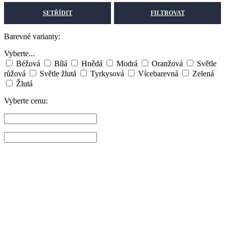
SETŘÍDIT
FILTROVAT
Barevné varianty:
Vyberte...
Béžová
Bílá
Hnědá
Modrá
Oranžová
Světle
růžová
Světle žlutá
Tyrkysová
Vícebarevná
Zelená
Žlutá
Vyberte cenu: