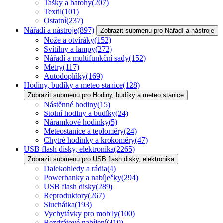
Tašky a batohy
(207)
Textil
(101)
Ostatní
(237)
Nářadí a nástroje
(897)
Zobrazit submenu pro Nářadí a nástroje
Nože a otvíráky
(152)
Svítilny a lampy
(272)
Nářadí a multifunkční sady
(152)
Metry
(117)
Autodoplňky
(169)
Hodiny, budíky a meteo stanice
(128)
Zobrazit submenu pro Hodiny, budíky a meteo stanice
Nástěnné hodiny
(15)
Stolní hodiny a budíky
(24)
Náramkové hodinky
(5)
Meteostanice a teploměry
(24)
Chytré hodinky a krokoměry
(47)
USB flash disky, elektronika
(2265)
Zobrazit submenu pro USB flash disky, elektronika
Dalekohledy a rádia
(4)
Powerbanky a nabíječky
(294)
USB flash disky
(289)
Reproduktory
(267)
Sluchátka
(193)
Vychytávky pro mobily
(100)
Bezdrátové nabíjení
(410)