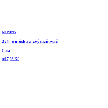
MO9895
2v1 propiska a zvýrazňovač
Cena
od 7,86 Kč