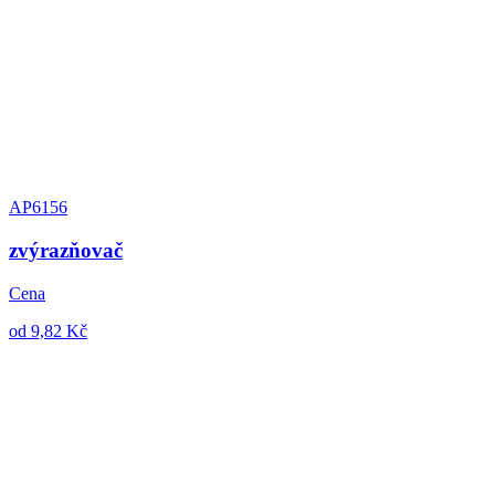
AP6156
zvýrazňovač
Cena
od 9,82 Kč