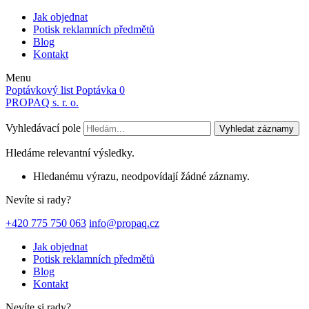
Jak objednat
Potisk reklamních předmětů
Blog
Kontakt
Menu
Poptávkový list
Poptávka
0
PROPAQ s. r. o.
Vyhledávací pole
Vyhledat záznamy
Hledáme relevantní výsledky.
Hledanému výrazu, neodpovídají žádné záznamy.
Nevíte si rady?
+420 775 750 063
info@propaq.cz
Jak objednat
Potisk reklamních předmětů
Blog
Kontakt
Nevíte si rady?