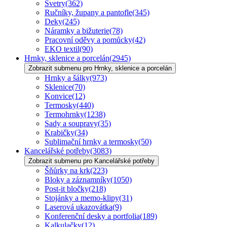
Svetry
(362)
Ručníky, župany a pantofle
(345)
Deky
(245)
Náramky a bižuterie
(78)
Pracovní oděvy a pomůcky
(42)
EKO textil
(90)
Hrnky, sklenice a porcelán
(2945)
Zobrazit submenu pro Hrnky, sklenice a porcelán
Hrnky a šálky
(973)
Sklenice
(70)
Konvice
(12)
Termosky
(440)
Termohrnky
(1238)
Sady a soupravy
(35)
Krabičky
(34)
Sublimační hrnky a termosky
(50)
Kancelářské potřeby
(3083)
Zobrazit submenu pro Kancelářské potřeby
Šňůrky na krk
(223)
Bloky a záznamníky
(1050)
Post-it bločky
(218)
Stojánky a memo-klipy
(31)
Laserová ukazovátka
(9)
Konferenční desky a portfolia
(189)
Kalkulačky
(12)