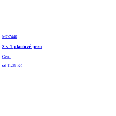
MO7440
2 v 1 plastové pero
Cena
od 11,39 Kč