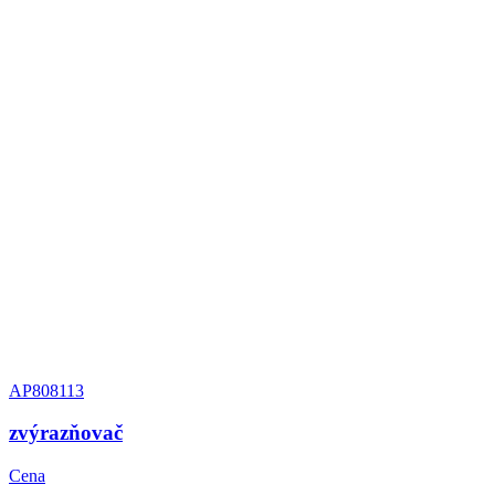
AP808113
zvýrazňovač
Cena