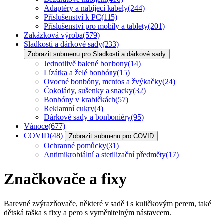
Adaptéry a nabíjecí kabely
(244)
Příslušenství k PC
(115)
Příslušenství pro mobily a tablety
(201)
Zakázková výroba
(579)
Sladkosti a dárkové sady
(233)
Zobrazit submenu pro Sladkosti a dárkové sady
Jednotlivě balené bonbony
(14)
Lízátka a želé bonbóny
(15)
Ovocné bonbóny, mentos a žvýkačky
(24)
Čokolády, sušenky a snacky
(32)
Bonbóny v krabičkách
(57)
Reklamní cukry
(4)
Dárkové sady a bonboniéry
(95)
Vánoce
(677)
COVID
(48)
Zobrazit submenu pro COVID
Ochranné pomůcky
(31)
Antimikrobiální a sterilizační předměty
(17)
Značkovače a fixy
Barevné zvýrazňovače, některé v sadě i s kuličkovým perem, také
dětská taška s fixy a pero s vyměnitelným nástavcem.