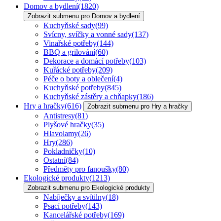
Domov a bydlení
(1820)
Zobrazit submenu pro Domov a bydlení
Kuchyňské sady
(99)
Svícny, svíčky a vonné sady
(137)
Vinařské potřeby
(144)
BBQ a grilování
(60)
Dekorace a domácí potřeby
(103)
Kuřácké potřeby
(209)
Péče o boty a oblečení
(4)
Kuchyňské potřeby
(845)
Kuchyňské zástěry a chňapky
(186)
Hry a hračky
(616)
Zobrazit submenu pro Hry a hračky
Antistresy
(81)
Plyšové hračky
(35)
Hlavolamy
(26)
Hry
(286)
Pokladničky
(10)
Ostatní
(84)
Předměty pro fanoušky
(80)
Ekologické produkty
(1213)
Zobrazit submenu pro Ekologické produkty
Nabíječky a svítilny
(18)
Psací potřeby
(143)
Kancelářské potřeby
(169)