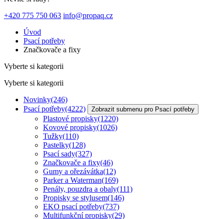
+420 775 750 063
info@propaq.cz
Úvod
Psací potřeby
Značkovače a fixy
Vyberte si kategorii
Vyberte si kategorii
Novinky
(246)
Psací potřeby
(4222)
Zobrazit submenu pro Psací potřeby
Plastové propisky
(1220)
Kovové propisky
(1026)
Tužky
(110)
Pastelky
(128)
Psací sady
(327)
Značkovače a fixy
(46)
Gumy a ořezávátka
(12)
Parker a Waterman
(169)
Penály, pouzdra a obaly
(111)
Propisky se stylusem
(146)
EKO psací potřeby
(737)
Multifunkční propisky
(29)