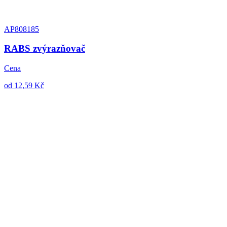
AP808185
RABS zvýrazňovač
Cena
od 12,59 Kč