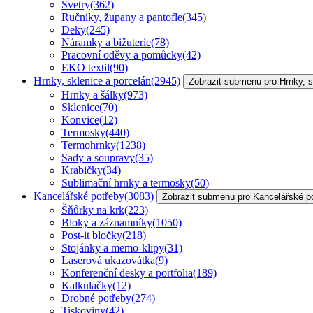
Svetry
(362)
Ručníky, župany a pantofle
(345)
Deky
(245)
Náramky a bižuterie
(78)
Pracovní oděvy a pomůcky
(42)
EKO textil
(90)
Hrnky, sklenice a porcelán
(2945)
Zobrazit submenu pro Hrnky, s
Hrnky a šálky
(973)
Sklenice
(70)
Konvice
(12)
Termosky
(440)
Termohrnky
(1238)
Sady a soupravy
(35)
Krabičky
(34)
Sublimační hrnky a termosky
(50)
Kancelářské potřeby
(3083)
Zobrazit submenu pro Kancelářské p
Šňůrky na krk
(223)
Bloky a záznamníky
(1050)
Post-it bločky
(218)
Stojánky a memo-klipy
(31)
Laserová ukazovátka
(9)
Konferenční desky a portfolia
(189)
Kalkulačky
(12)
Drobné potřeby
(274)
Tiskoviny
(42)