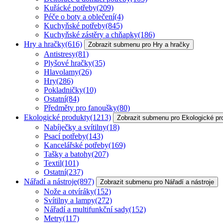
Kuřácké potřeby
(209)
Péče o boty a oblečení
(4)
Kuchyňské potřeby
(845)
Kuchyňské zástěry a chňapky
(186)
Hry a hračky
(616)
Zobrazit submenu pro Hry a hračky
Antistresy
(81)
Plyšové hračky
(35)
Hlavolamy
(26)
Hry
(286)
Pokladničky
(10)
Ostatní
(84)
Předměty pro fanoušky
(80)
Ekologické produkty
(1213)
Zobrazit submenu pro Ekologické pr
Nabíječky a svítilny
(18)
Psací potřeby
(143)
Kancelářské potřeby
(169)
Tašky a batohy
(207)
Textil
(101)
Ostatní
(237)
Nářadí a nástroje
(897)
Zobrazit submenu pro Nářadí a nástroje
Nože a otvíráky
(152)
Svítilny a lampy
(272)
Nářadí a multifunkční sady
(152)
Metry
(117)