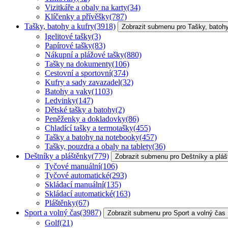
Vizitkáře a obaly na karty
(34)
Klíčenky a přívěšky
(787)
Tašky, batohy a kufry
(3918)
Zobrazit submenu pro Tašky, batohy
Igelitové tašky
(3)
Papírové tašky
(83)
Nákupní a plážové tašky
(880)
Tašky na dokumenty
(106)
Cestovní a sportovní
(374)
Kufry a sady zavazadel
(32)
Batohy a vaky
(1103)
Ledvinky
(147)
Dětské tašky a batohy
(2)
Peněženky a dokladovky
(86)
Chladící tašky a termotašky
(455)
Tašky a batohy na notebooky
(457)
Tašky, pouzdra a obaly na tablety
(36)
Deštníky a pláštěnky
(779)
Zobrazit submenu pro Deštníky a plá
Tyčové manuální
(106)
Tyčové automatické
(293)
Skládací manuální
(135)
Skládací automatické
(163)
Pláštěnky
(67)
Sport a volný čas
(3987)
Zobrazit submenu pro Sport a volný čas
Golf
(21)