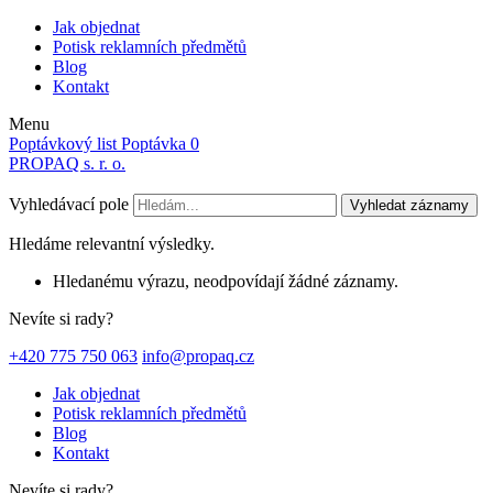
Jak objednat
Potisk reklamních předmětů
Blog
Kontakt
Menu
Poptávkový list
Poptávka
0
PROPAQ s. r. o.
Vyhledávací pole
Vyhledat záznamy
Hledáme relevantní výsledky.
Hledanému výrazu, neodpovídají žádné záznamy.
Nevíte si rady?
+420 775 750 063
info@propaq.cz
Jak objednat
Potisk reklamních předmětů
Blog
Kontakt
Nevíte si rady?