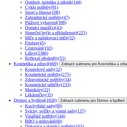
Outdoor, turistika a piknik
(144)
Cyklo potřeby
(91)
Sport a fitness
(108)
Zahradnické potřeby
(47)
Plážové vybavení
(398)
Domácí mazlíčci
(43)
Sluneční brýle a příslušenství
(225)
Míče a nafukovací míče
(32)
Frisbee
(45)
Cestování
(192)
Láhve
(2386)
Reflexní předměty
(55)
Kosmetika a zdraví
(669)
Zobrazit submenu pro Kosmetika a zdra
Koupelové sady
(32)
Kosmetické potřeby
(275)
Zdravotnické potřeby
(34)
Kosmetické taštičky
(233)
Manikúry
(22)
Lékárničky
(35)
Domov a bydlení
(1820)
Zobrazit submenu pro Domov a bydlení
Kuchyňské sady
(99)
Svícny, svíčky a vonné sady
(137)
Vinařské potřeby
(144)
BBQ a grilování
(60)
Dekorace a domácí potřeby
(103)