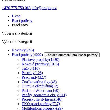
+420 775 750 063
info@propaq.cz
Úvod
Psací potřeby
Psací sady
Vyberte si kategorii
Vyberte si kategorii
Novinky
(246)
Psací potřeby
(4222)
Zobrazit submenu pro Psací potřeby
Plastové propisky
(1220)
Kovové propisky
(1026)
Tužky
(110)
Pastelky
(128)
Psací sady
(327)
Značkovače a fixy
(46)
Gumy a ořezávátka
(12)
Parker a Waterman
(169)
Penály, pouzdra a obaly
(111)
Propisky se stylusem
(146)
EKO psací potřeby
(737)
Multifunkční propisky
(29)