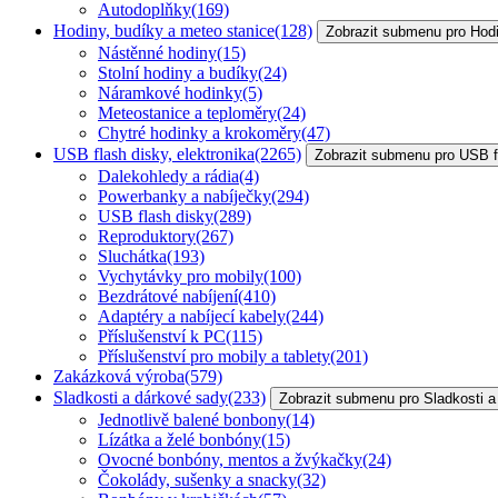
Autodoplňky
(169)
Hodiny, budíky a meteo stanice
(128)
Zobrazit submenu pro Hodi
Nástěnné hodiny
(15)
Stolní hodiny a budíky
(24)
Náramkové hodinky
(5)
Meteostanice a teploměry
(24)
Chytré hodinky a krokoměry
(47)
USB flash disky, elektronika
(2265)
Zobrazit submenu pro USB fl
Dalekohledy a rádia
(4)
Powerbanky a nabíječky
(294)
USB flash disky
(289)
Reproduktory
(267)
Sluchátka
(193)
Vychytávky pro mobily
(100)
Bezdrátové nabíjení
(410)
Adaptéry a nabíjecí kabely
(244)
Příslušenství k PC
(115)
Příslušenství pro mobily a tablety
(201)
Zakázková výroba
(579)
Sladkosti a dárkové sady
(233)
Zobrazit submenu pro Sladkosti a
Jednotlivě balené bonbony
(14)
Lízátka a želé bonbóny
(15)
Ovocné bonbóny, mentos a žvýkačky
(24)
Čokolády, sušenky a snacky
(32)