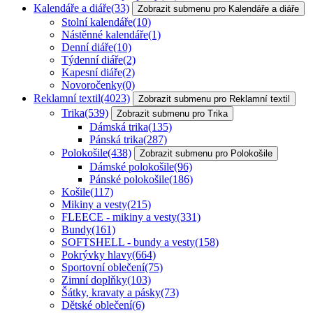
Kalendáře a diáře
(33)
Zobrazit submenu pro Kalendáře a diáře
Stolní kalendáře
(10)
Nástěnné kalendáře
(1)
Denní diáře
(10)
Týdenní diáře
(2)
Kapesní diáře
(2)
Novoročenky
(0)
Reklamní textil
(4023)
Zobrazit submenu pro Reklamní textil
Trika
(539)
Zobrazit submenu pro Trika
Dámská trika
(135)
Pánská trika
(287)
Polokošile
(438)
Zobrazit submenu pro Polokošile
Dámské polokošile
(96)
Pánské polokošile
(186)
Košile
(117)
Mikiny a vesty
(215)
FLEECE - mikiny a vesty
(331)
Bundy
(161)
SOFTSHELL - bundy a vesty
(158)
Pokrývky hlavy
(664)
Sportovní oblečení
(75)
Zimní doplňky
(103)
Šátky, kravaty a pásky
(73)
Dětské oblečení
(6)