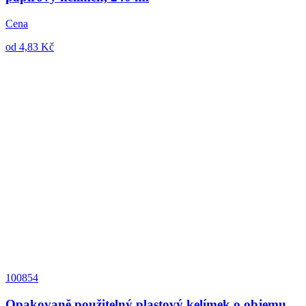
Cena
od 4,83 Kč
100854
Opakovaně použitelný plastový kelímek o objemu