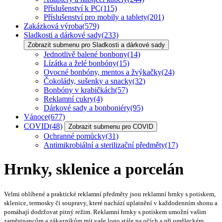
Příslušenství k PC
(115)
Příslušenství pro mobily a tablety
(201)
Zakázková výroba
(579)
Sladkosti a dárkové sady
(233)
Zobrazit submenu pro Sladkosti a dárkové sady
Jednotlivě balené bonbony
(14)
Lízátka a želé bonbóny
(15)
Ovocné bonbóny, mentos a žvýkačky
(24)
Čokolády, sušenky a snacky
(32)
Bonbóny v krabičkách
(57)
Reklamní cukry
(4)
Dárkové sady a bonboniéry
(95)
Vánoce
(677)
COVID
(48)
Zobrazit submenu pro COVID
Ochranné pomůcky
(31)
Antimikrobiální a sterilizační předměty
(17)
Hrnky, sklenice a porcelán
Velmi oblíbené a praktické reklamní předměty jsou reklamní hrnky s potiskem,
sklenice, termosky či soupravy, které nachází uplatnění v každodenním shonu a
pomáhají dodržovat pitný režim. Reklamní hrnky s potiskem umožní vašim
zaměstnancům a zákazníkům mít vaše logo stále na očích a při uměleckém