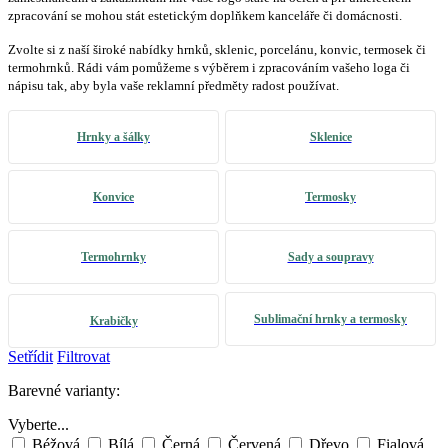
zpracování se mohou stát estetickým doplňkem kanceláře či domácnosti.
Zvolte si z naší široké nabídky hrnků, sklenic, porcelánu, konvic, termosek či
termohrnků. Rádi vám pomůžeme s výběrem i zpracováním vašeho loga či
nápisu tak, aby byla vaše reklamní předměty radost používat.
Hrnky a šálky
Sklenice
Konvice
Termosky
Termohrnky
Sady a soupravy
Sublimační hrnky a termosky
Krabičky
Setřídit
Filtrovat
Barevné varianty:
Vyberte...
Béžová
Bílá
Černá
Červená
Dřevo
Fialová