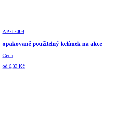
AP717009
opakovaně použitelný kelímek na akce
Cena
od 6,33 Kč