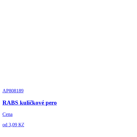
AP808189
RABS kuličkové pero
Cena
od 3,09 Kč