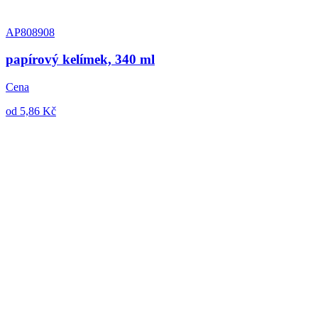
AP808908
papírový kelímek, 340 ml
Cena
od 5,86 Kč