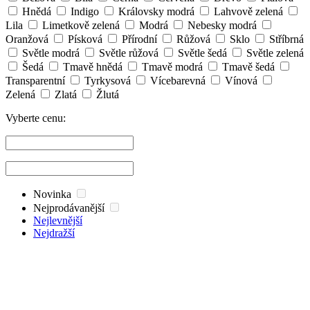
Hnědá
Indigo
Královsky modrá
Lahvově zelená
Lila
Limetkově zelená
Modrá
Nebesky modrá
Oranžová
Písková
Přírodní
Růžová
Sklo
Stříbrná
Světle modrá
Světle růžová
Světle šedá
Světle zelená
Šedá
Tmavě hnědá
Tmavě modrá
Tmavě šedá
Transparentní
Tyrkysová
Vícebarevná
Vínová
Zelená
Zlatá
Žlutá
Vyberte cenu:
Novinka
Nejprodávanější
Nejlevnější
Nejdražší