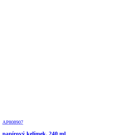
AP808907
papírový kelímek, 240 ml