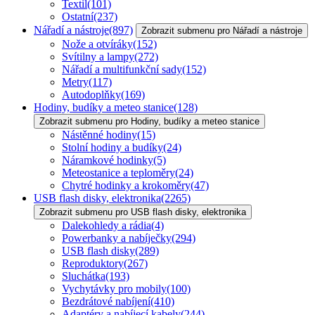
Textil
(101)
Ostatní
(237)
Nářadí a nástroje
(897)
Zobrazit submenu pro Nářadí a nástroje
Nože a otvíráky
(152)
Svítilny a lampy
(272)
Nářadí a multifunkční sady
(152)
Metry
(117)
Autodoplňky
(169)
Hodiny, budíky a meteo stanice
(128)
Zobrazit submenu pro Hodiny, budíky a meteo stanice
Nástěnné hodiny
(15)
Stolní hodiny a budíky
(24)
Náramkové hodinky
(5)
Meteostanice a teploměry
(24)
Chytré hodinky a krokoměry
(47)
USB flash disky, elektronika
(2265)
Zobrazit submenu pro USB flash disky, elektronika
Dalekohledy a rádia
(4)
Powerbanky a nabíječky
(294)
USB flash disky
(289)
Reproduktory
(267)
Sluchátka
(193)
Vychytávky pro mobily
(100)
Bezdrátové nabíjení
(410)
Adaptéry a nabíjecí kabely
(244)