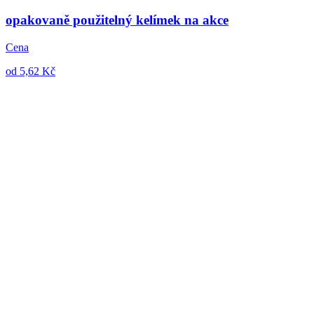
opakovaně použitelný kelímek na akce
Cena
od 5,62 Kč