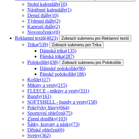
Stolní kalendáře
(10)
Nástěnné kalendáře
(1)
Denní diáře
(10)
Týdenní diáře
(2)
Kapesní diáře
(2)
Novoročenky
(0)
Reklamní textil
(4023)
Zobrazit submenu pro Reklamní textil
Trika
(539)
Zobrazit submenu pro Trika
Dámská trika
(135)
Pánská trika
(287)
Polokošile
(438)
Zobrazit submenu pro Polokošile
Dámské polokošile
(96)
Pánské polokošile
(186)
Košile
(117)
Mikiny a vesty
(215)
FLEECE - mikiny a vesty
(331)
Bundy
(161)
SOFTSHELL - bundy a vesty
(158)
Pokrývky hlavy
(664)
Sportovní oblečení
(75)
Zimní doplňky
(103)
Šátky, kravaty a pásky
(73)
Dětské oblečení
(6)
Svetry
(362)