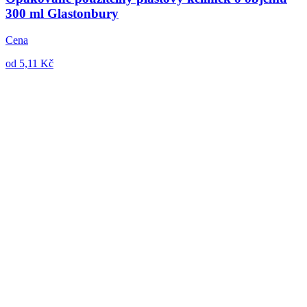
300 ml Glastonbury
Cena
od 5,11 Kč