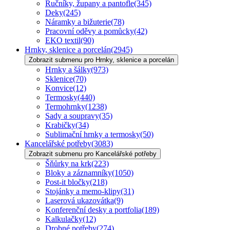
Ručníky, župany a pantofle
(345)
Deky
(245)
Náramky a bižuterie
(78)
Pracovní oděvy a pomůcky
(42)
EKO textil
(90)
Hrnky, sklenice a porcelán
(2945)
Zobrazit submenu pro Hrnky, sklenice a porcelán
Hrnky a šálky
(973)
Sklenice
(70)
Konvice
(12)
Termosky
(440)
Termohrnky
(1238)
Sady a soupravy
(35)
Krabičky
(34)
Sublimační hrnky a termosky
(50)
Kancelářské potřeby
(3083)
Zobrazit submenu pro Kancelářské potřeby
Šňůrky na krk
(223)
Bloky a záznamníky
(1050)
Post-it bločky
(218)
Stojánky a memo-klipy
(31)
Laserová ukazovátka
(9)
Konferenční desky a portfolia
(189)
Kalkulačky
(12)
Drobné potřeby
(274)