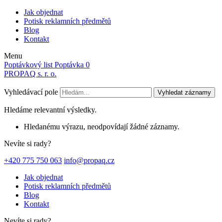
Jak objednat
Potisk reklamních předmětů
Blog
Kontakt
Menu
Poptávkový list
Poptávka
0
PROPAQ s. r. o.
Vyhledávací pole
Vyhledat záznamy
Hledáme relevantní výsledky.
Hledanému výrazu, neodpovídají žádné záznamy.
Nevíte si rady?
+420 775 750 063
info@propaq.cz
Jak objednat
Potisk reklamních předmětů
Blog
Kontakt
Nevíte si rady?