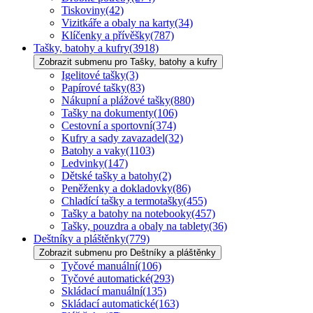
Tiskoviny
(42)
Vizitkáře a obaly na karty
(34)
Klíčenky a přívěšky
(787)
Tašky, batohy a kufry
(3918)
Zobrazit submenu pro Tašky, batohy a kufry
Igelitové tašky
(3)
Papírové tašky
(83)
Nákupní a plážové tašky
(880)
Tašky na dokumenty
(106)
Cestovní a sportovní
(374)
Kufry a sady zavazadel
(32)
Batohy a vaky
(1103)
Ledvinky
(147)
Dětské tašky a batohy
(2)
Peněženky a dokladovky
(86)
Chladící tašky a termotašky
(455)
Tašky a batohy na notebooky
(457)
Tašky, pouzdra a obaly na tablety
(36)
Deštníky a pláštěnky
(779)
Zobrazit submenu pro Deštníky a pláštěnky
Tyčové manuální
(106)
Tyčové automatické
(293)
Skládací manuální
(135)
Skládací automatické
(163)