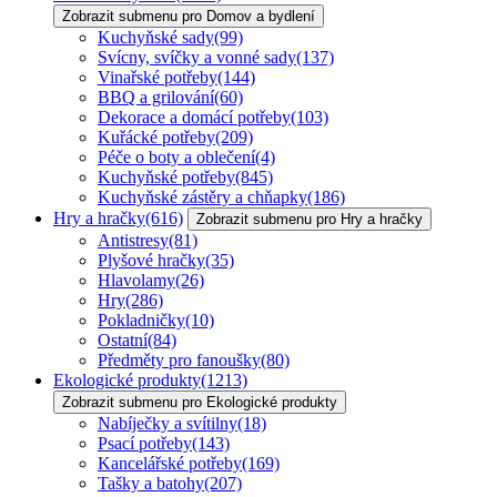
Zobrazit submenu pro Domov a bydlení
Kuchyňské sady
(99)
Svícny, svíčky a vonné sady
(137)
Vinařské potřeby
(144)
BBQ a grilování
(60)
Dekorace a domácí potřeby
(103)
Kuřácké potřeby
(209)
Péče o boty a oblečení
(4)
Kuchyňské potřeby
(845)
Kuchyňské zástěry a chňapky
(186)
Hry a hračky
(616)
Zobrazit submenu pro Hry a hračky
Antistresy
(81)
Plyšové hračky
(35)
Hlavolamy
(26)
Hry
(286)
Pokladničky
(10)
Ostatní
(84)
Předměty pro fanoušky
(80)
Ekologické produkty
(1213)
Zobrazit submenu pro Ekologické produkty
Nabíječky a svítilny
(18)
Psací potřeby
(143)
Kancelářské potřeby
(169)
Tašky a batohy
(207)