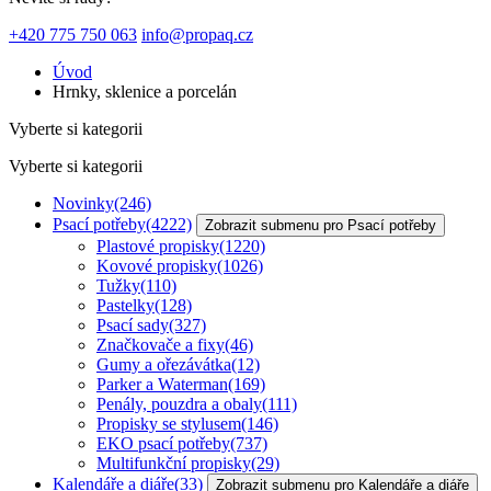
+420 775 750 063
info@propaq.cz
Úvod
Hrnky, sklenice a porcelán
Vyberte si kategorii
Vyberte si kategorii
Novinky
(246)
Psací potřeby
(4222)
Zobrazit submenu pro Psací potřeby
Plastové propisky
(1220)
Kovové propisky
(1026)
Tužky
(110)
Pastelky
(128)
Psací sady
(327)
Značkovače a fixy
(46)
Gumy a ořezávátka
(12)
Parker a Waterman
(169)
Penály, pouzdra a obaly
(111)
Propisky se stylusem
(146)
EKO psací potřeby
(737)
Multifunkční propisky
(29)
Kalendáře a diáře
(33)
Zobrazit submenu pro Kalendáře a diáře