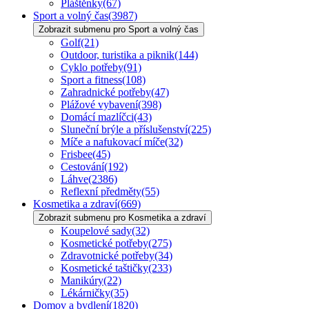
Pláštěnky
(67)
Sport a volný čas
(3987)
Zobrazit submenu pro Sport a volný čas
Golf
(21)
Outdoor, turistika a piknik
(144)
Cyklo potřeby
(91)
Sport a fitness
(108)
Zahradnické potřeby
(47)
Plážové vybavení
(398)
Domácí mazlíčci
(43)
Sluneční brýle a příslušenství
(225)
Míče a nafukovací míče
(32)
Frisbee
(45)
Cestování
(192)
Láhve
(2386)
Reflexní předměty
(55)
Kosmetika a zdraví
(669)
Zobrazit submenu pro Kosmetika a zdraví
Koupelové sady
(32)
Kosmetické potřeby
(275)
Zdravotnické potřeby
(34)
Kosmetické taštičky
(233)
Manikúry
(22)
Lékárničky
(35)
Domov a bydlení
(1820)