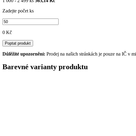
1 000 - 2 499 ks
565,14 Kč
Zadejte počet ks
0 Kč
Poptat produkt
Důlěžité upozornění:
Prodej na našich stránkách je pouze na IČ v m
Barevné varianty produktu