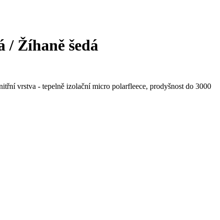
á / Žíhaně šedá
itřní vrstva - tepelně izolační micro polarfleece, prodyšnost do 3000