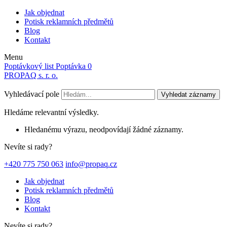
Jak objednat
Potisk reklamních předmětů
Blog
Kontakt
Menu
Poptávkový list
Poptávka
0
PROPAQ s. r. o.
Vyhledávací pole
Vyhledat záznamy
Hledáme relevantní výsledky.
Hledanému výrazu, neodpovídají žádné záznamy.
Nevíte si rady?
+420 775 750 063
info@propaq.cz
Jak objednat
Potisk reklamních předmětů
Blog
Kontakt
Nevíte si rady?