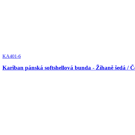
KA401-6
Kariban pánská softshellová bunda - Žíhaně šedá / Če