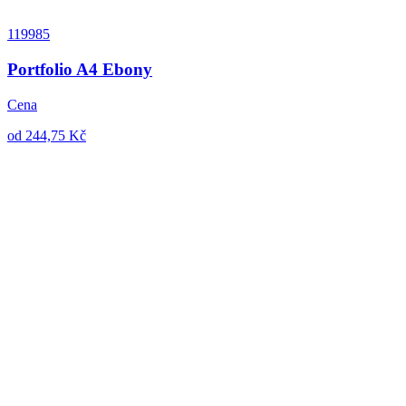
119985
Portfolio A4 Ebony
Cena
od 244,75 Kč