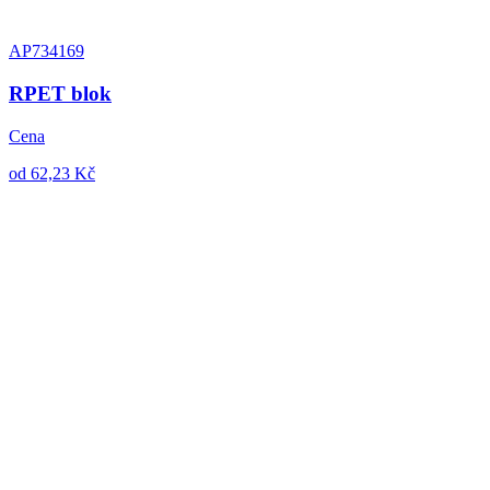
AP734169
RPET blok
Cena
od 62,23 Kč