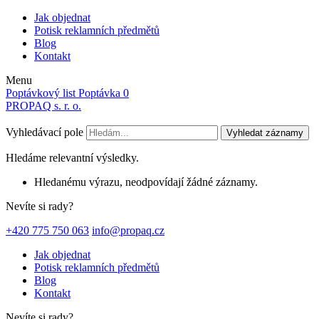
Jak objednat
Potisk reklamních předmětů
Blog
Kontakt
Menu
Poptávkový list
Poptávka
0
PROPAQ s. r. o.
Vyhledávací pole
Vyhledat záznamy
Hledáme relevantní výsledky.
Hledanému výrazu, neodpovídají žádné záznamy.
Nevíte si rady?
+420 775 750 063
info@propaq.cz
Jak objednat
Potisk reklamních předmětů
Blog
Kontakt
Nevíte si rady?