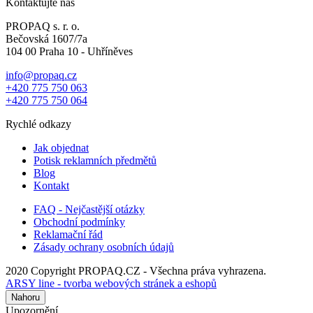
Kontaktujte nás
PROPAQ s. r. o.
Bečovská 1607/7a
104 00 Praha 10 - Uhříněves
info@propaq.cz
+420 775 750 063
+420 775 750 064
Rychlé odkazy
Jak objednat
Potisk reklamních předmětů
Blog
Kontakt
FAQ - Nejčastější otázky
Obchodní podmínky
Reklamační řád
Zásady ochrany osobních údajů
2020 Copyright PROPAQ.CZ - Všechna práva vyhrazena.
ARSY line - tvorba webových stránek a eshopů
Nahoru
Upozornění