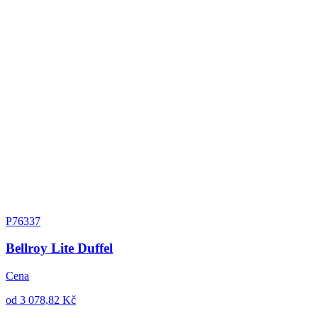
P76337
Bellroy Lite Duffel
Cena
od 3 078,82 Kč