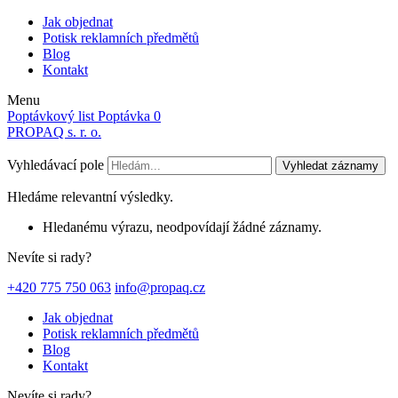
Jak objednat
Potisk reklamních předmětů
Blog
Kontakt
Menu
Poptávkový list
Poptávka
0
PROPAQ s. r. o.
Vyhledávací pole
Vyhledat záznamy
Hledáme relevantní výsledky.
Hledanému výrazu, neodpovídají žádné záznamy.
Nevíte si rady?
+420 775 750 063
info@propaq.cz
Jak objednat
Potisk reklamních předmětů
Blog
Kontakt
Nevíte si rady?