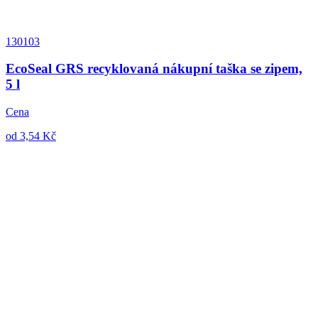
130103
EcoSeal GRS recyklovaná nákupní taška se zipem,
5 l
Cena
od 3,54 Kč