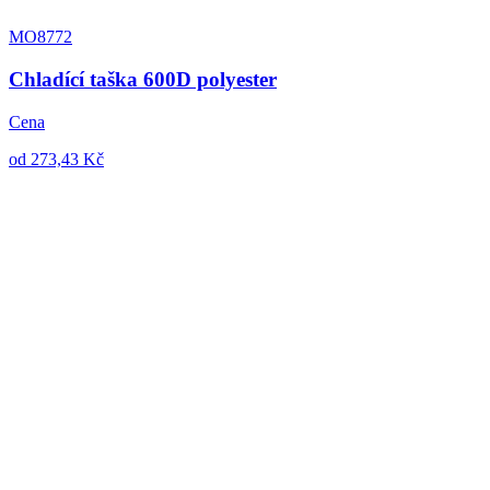
MO8772
Chladící taška 600D polyester
Cena
od 273,43 Kč