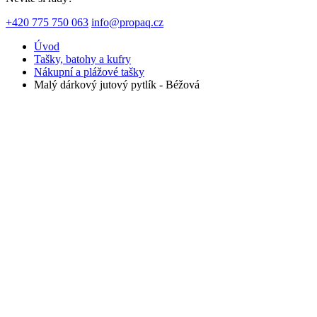
+420 775 750 063
info@propaq.cz
Úvod
Tašky, batohy a kufry
Nákupní a plážové tašky
Malý dárkový jutový pytlík - Béžová