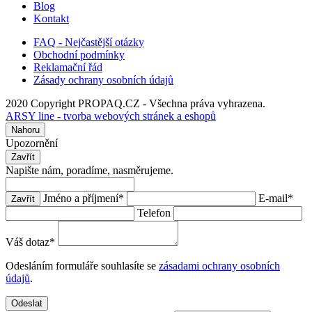
Blog
Kontakt
FAQ - Nejčastější otázky
Obchodní podmínky
Reklamační řád
Zásady ochrany osobních údajů
2020 Copyright PROPAQ.CZ - Všechna práva vyhrazena.
ARSY line - tvorba webových stránek a eshopů
Nahoru
Upozornění
Zavřít
Napište nám, poradíme, nasměrujeme.
Jméno a příjmení
*
E-mail
*
Zavřít
Telefon
Váš dotaz
*
Odesláním formuláře souhlasíte se
zásadami ochrany osobních
údajů
.
Odeslat