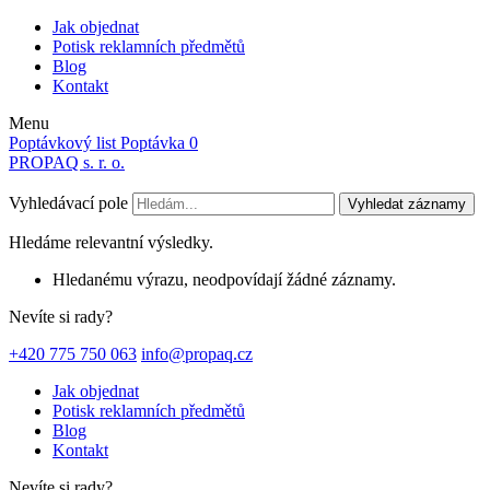
Jak objednat
Potisk reklamních předmětů
Blog
Kontakt
Menu
Poptávkový list
Poptávka
0
PROPAQ s. r. o.
Vyhledávací pole
Vyhledat záznamy
Hledáme relevantní výsledky.
Hledanému výrazu, neodpovídají žádné záznamy.
Nevíte si rady?
+420 775 750 063
info@propaq.cz
Jak objednat
Potisk reklamních předmětů
Blog
Kontakt
Nevíte si rady?