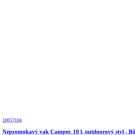
10057104
Nepromokavý vak Camper, 10 l, outdoorový styl - Bí