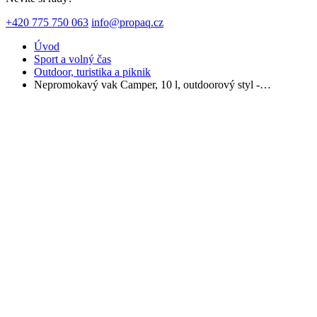
+420 775 750 063
info@propaq.cz
Úvod
Sport a volný čas
Outdoor, turistika a piknik
Nepromokavý vak Camper, 10 l, outdoorový styl -…