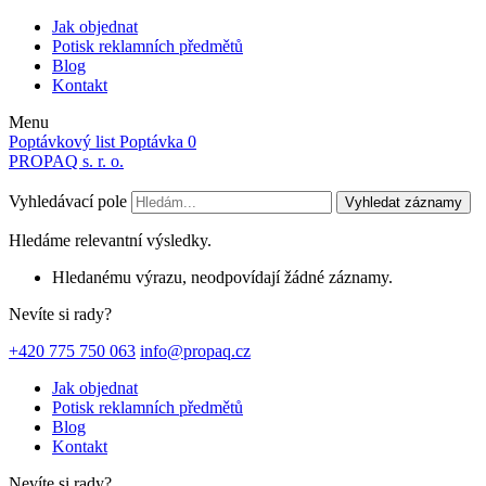
Jak objednat
Potisk reklamních předmětů
Blog
Kontakt
Menu
Poptávkový list
Poptávka
0
PROPAQ s. r. o.
Vyhledávací pole
Vyhledat záznamy
Hledáme relevantní výsledky.
Hledanému výrazu, neodpovídají žádné záznamy.
Nevíte si rady?
+420 775 750 063
info@propaq.cz
Jak objednat
Potisk reklamních předmětů
Blog
Kontakt
Nevíte si rady?