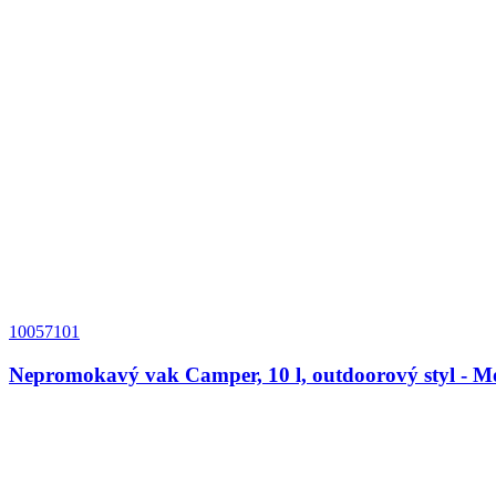
10057101
Nepromokavý vak Camper, 10 l, outdoorový styl - 