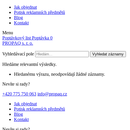
Jak objednat
Potisk reklamních předmětů
Blog
Kontakt
Menu
Poptávkový list
Poptávka
0
PROPAQ s. r. o.
Vyhledávací pole
Vyhledat záznamy
Hledáme relevantní výsledky.
Hledanému výrazu, neodpovídají žádné záznamy.
Nevíte si rady?
+420 775 750 063
info@propaq.cz
Jak objednat
Potisk reklamních předmětů
Blog
Kontakt
Nevíte si rady?