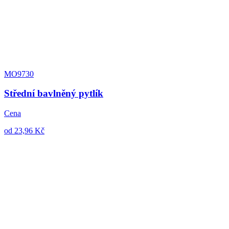
MO9730
Střední bavlněný pytlík
Cena
od 23,96 Kč