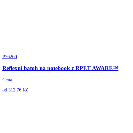
P76260
Reflexní batoh na notebook z RPET AWARE™
Cena
od 312,76 Kč