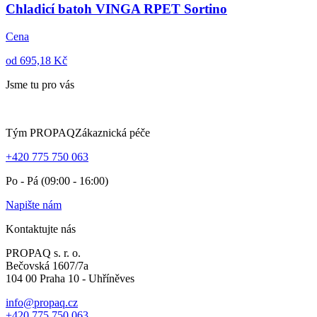
Chladicí batoh VINGA RPET Sortino
Cena
od 695,18 Kč
Jsme tu pro vás
Tým PROPAQ
Zákaznická péče
+420 775 750 063
Po - Pá (09:00 - 16:00)
Napište nám
Kontaktujte nás
PROPAQ s. r. o.
Bečovská 1607/7a
104 00 Praha 10 - Uhříněves
info@propaq.cz
+420 775 750 063