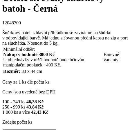
batoh - Černá
12048700
Šnůrkový batoh s hlavní přihrádkou se zavíráním na šňůrku
v odpovídající barvě. Má jednu síťovanou přední kapsu na zip a port
na sluchátka. Nosnost do 5 kg.
Minimální odběr:
Nákup v hodnotě 3000 Kč
Barevné
U objednávky v nižší hodnotě bude účtován
varianty:
manipulační poplatek +400 Kč.
Rozměr:
33 x 44 cm
Ceny za 1 ks dle počtu ks
Ceny jsou uvedené bez DPH
100 - 249 ks
46,38 Kč
250 - 999 ks
43,84 Kč
1 000 ks a více
42,43 Kč
Zadejte počet ks