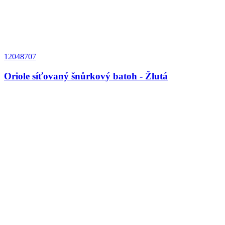
12048707
Oriole síťovaný šnůrkový batoh - Žlutá