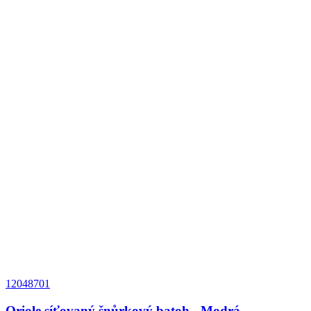
12048701
Oriole síťovaný šnůrkový batoh - Modrá