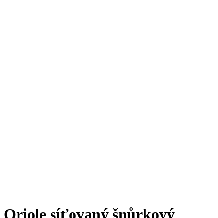
Oriole síťovaný šnůrkový