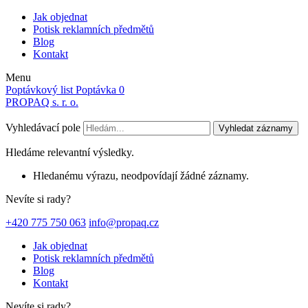
Jak objednat
Potisk reklamních předmětů
Blog
Kontakt
Menu
Poptávkový list
Poptávka
0
PROPAQ s. r. o.
Vyhledávací pole
Vyhledat záznamy
Hledáme relevantní výsledky.
Hledanému výrazu, neodpovídají žádné záznamy.
Nevíte si rady?
+420 775 750 063
info@propaq.cz
Jak objednat
Potisk reklamních předmětů
Blog
Kontakt
Nevíte si rady?