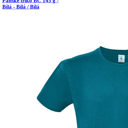
Pánské triko BC 145 g -
Bílá - Bílá / Bílá