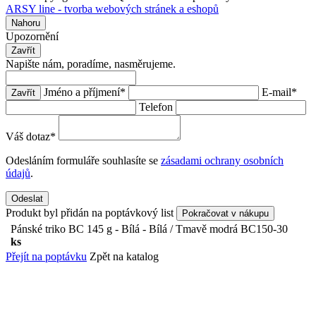
ARSY line - tvorba webových stránek a eshopů
Nahoru
Upozornění
Zavřít
Napište nám, poradíme, nasměrujeme.
Jméno a příjmení
*
E-mail
*
Zavřít
Telefon
Váš dotaz
*
Odesláním formuláře souhlasíte se
zásadami ochrany osobních
údajů
.
Odeslat
Produkt byl přidán na poptávkový list
Pokračovat v nákupu
Pánské triko BC 145 g - Bílá - Bílá / Tmavě modrá
BC150-30
ks
Přejít na poptávku
Zpět na katalog