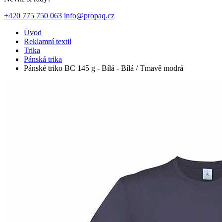
+420 775 750 063
info@propaq.cz
Úvod
Reklamní textil
Trika
Pánská trika
Pánské triko BC 145 g - Bílá - Bílá / Tmavě modrá