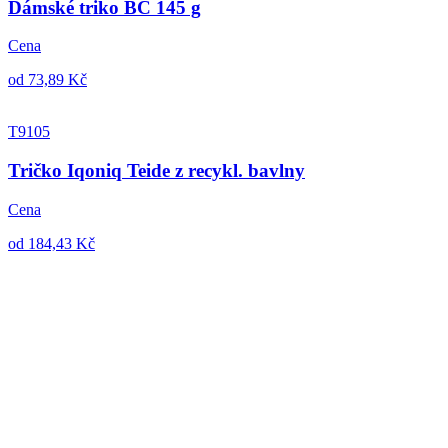
Dámské triko BC 145 g
Cena
od 73,89 Kč
T9105
Tričko Iqoniq Teide z recykl. bavlny
Cena
od 184,43 Kč