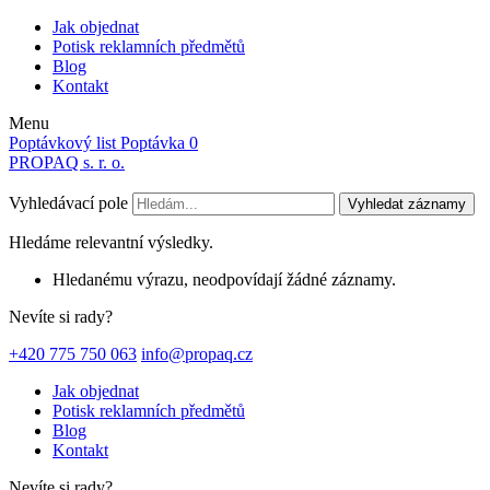
Jak objednat
Potisk reklamních předmětů
Blog
Kontakt
Menu
Poptávkový list
Poptávka
0
PROPAQ s. r. o.
Vyhledávací pole
Vyhledat záznamy
Hledáme relevantní výsledky.
Hledanému výrazu, neodpovídají žádné záznamy.
Nevíte si rady?
+420 775 750 063
info@propaq.cz
Jak objednat
Potisk reklamních předmětů
Blog
Kontakt
Nevíte si rady?