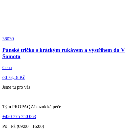
38030
Pánské tričko s krátkým rukávem a výstřihem do V
Somoto
Cena
od 78,18 Kč
Jsme tu pro vás
Tým PROPAQ
Zákaznická péče
+420 775 750 063
Po - Pá (09:00 - 16:00)