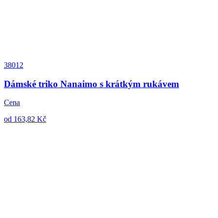
38012
Dámské triko Nanaimo s krátkým rukávem
Cena
od 163,82 Kč