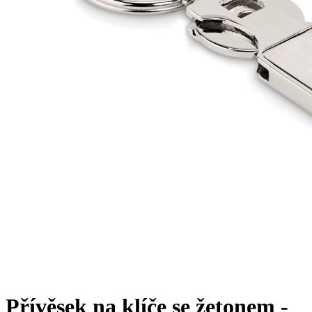
Přívěsek na klíče se žetonem -