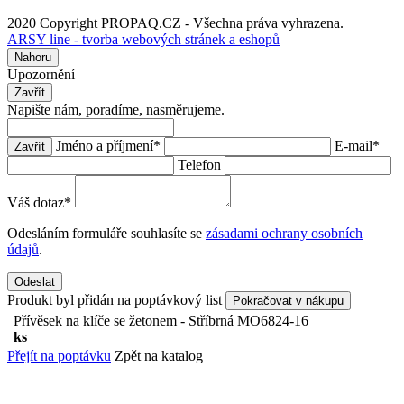
2020 Copyright PROPAQ.CZ - Všechna práva vyhrazena.
ARSY line - tvorba webových stránek a eshopů
Nahoru
Upozornění
Zavřít
Napište nám, poradíme, nasměrujeme.
Jméno a příjmení
*
E-mail
*
Zavřít
Telefon
Váš dotaz
*
Odesláním formuláře souhlasíte se
zásadami ochrany osobních
údajů
.
Odeslat
Produkt byl přidán na poptávkový list
Pokračovat v nákupu
Přívěsek na klíče se žetonem - Stříbrná
MO6824-16
ks
Přejít na poptávku
Zpět na katalog