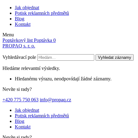
Jak objednat
Potisk reklamních předmětů
Blog
Kontakt
Menu
Poptávkový list
Poptávka
0
PROPAQ s. r. o.
Vyhledávací pole
Vyhledat záznamy
Hledáme relevantní výsledky.
Hledanému výrazu, neodpovídají žádné záznamy.
Nevíte si rady?
+420 775 750 063
info@propaq.cz
Jak objednat
Potisk reklamních předmětů
Blog
Kontakt
Nevíte si rady?