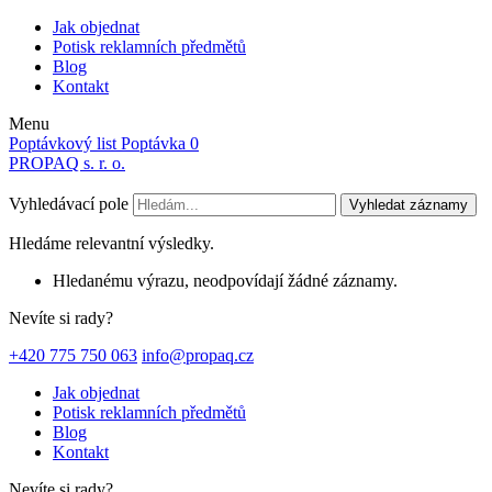
Jak objednat
Potisk reklamních předmětů
Blog
Kontakt
Menu
Poptávkový list
Poptávka
0
PROPAQ s. r. o.
Vyhledávací pole
Vyhledat záznamy
Hledáme relevantní výsledky.
Hledanému výrazu, neodpovídají žádné záznamy.
Nevíte si rady?
+420 775 750 063
info@propaq.cz
Jak objednat
Potisk reklamních předmětů
Blog
Kontakt
Nevíte si rady?