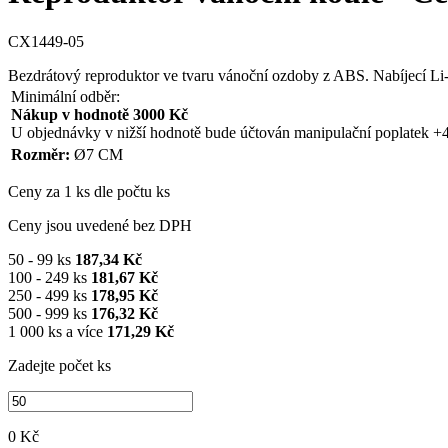
CX1449-05
Bezdrátový reproduktor ve tvaru vánoční ozdoby z ABS. Nabíjecí Li
Minimální odběr:
Nákup v hodnotě 3000 Kč
U objednávky v nižší hodnotě bude účtován manipulační poplatek +
Rozměr:
Ø7 CM
Ceny za 1 ks dle počtu ks
Ceny jsou uvedené bez DPH
50 - 99 ks
187,34 Kč
100 - 249 ks
181,67 Kč
250 - 499 ks
178,95 Kč
500 - 999 ks
176,32 Kč
1 000 ks a více
171,29 Kč
Zadejte počet ks
0 Kč