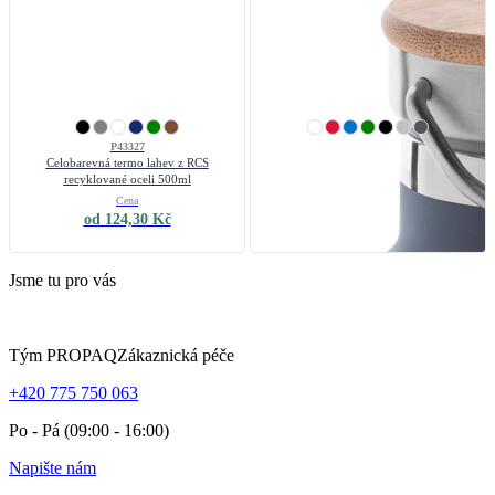
P43327
AP808118
Celobarevná termo lahev z RCS
termoska
recyklované oceli 500ml
Cena
Cena
od 124,30 Kč
od 148,28 Kč
Jsme tu pro vás
Tým PROPAQ
Zákaznická péče
+420 775 750 063
Po - Pá (09:00 - 16:00)
Napište nám