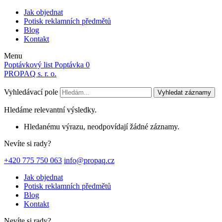
Jak objednat
Potisk reklamních předmětů
Blog
Kontakt
Menu
Poptávkový list
Poptávka
0
PROPAQ s. r. o.
Vyhledávací pole
Vyhledat záznamy
Hledáme relevantní výsledky.
Hledanému výrazu, neodpovídají žádné záznamy.
Nevíte si rady?
+420 775 750 063
info@propaq.cz
Jak objednat
Potisk reklamních předmětů
Blog
Kontakt
Nevíte si rady?