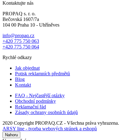
Kontaktujte nás
PROPAQ s. r. o.
Bečovská 1607/7a
104 00 Praha 10 - Uhříněves
info@propaq.cz
+420 775 750 063
+420 775 750 064
Rychlé odkazy
Jak objednat
Potisk reklamních předmětů
Blog
Kontakt
FAQ - Nejčastější otázky
Obchodní podmínky
Reklamační řád
Zásady ochrany osobních údajů
2020 Copyright PROPAQ.CZ - Všechna práva vyhrazena.
ARSY line - tvorba webových stránek a eshopů
Nahoru