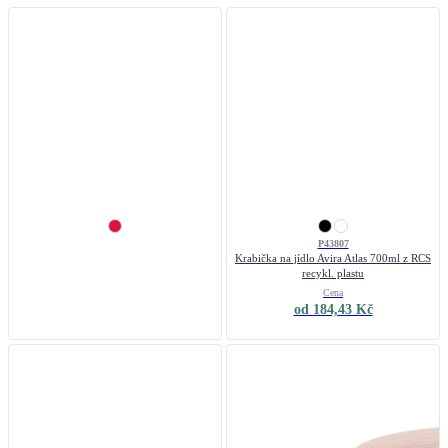
P43807
P43399
Krabička na jídlo Avira Atlas 700ml z RCS
Termoska Easy lock
recykl. plastu
Cena
Cena
od 166,46 Kč
od 184,43 Kč