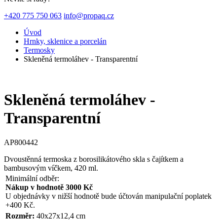
+420 775 750 063
info@propaq.cz
Úvod
Hrnky, sklenice a porcelán
Termosky
Skleněná termoláhev - Transparentní
Skleněná termoláhev -
Transparentní
AP800442
Dvoustěnná termoska z borosilikátového skla s čajítkem a
bambusovým víčkem, 420 ml.
Minimální odběr:
Nákup v hodnotě 3000 Kč
U objednávky v nižší hodnotě bude účtován manipulační poplatek
+400 Kč.
Rozměr:
40x27x12,4 cm